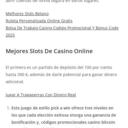
abrir cuentas de forma segura en varios lugares.
Melhores Slots Betano
Ruleta Personalizada Online Gratis
Bolsa De Trabajo Casino Codigo Promocional Y Bonus Code
2025
Mejores Slots De Casino Online
El primero es un partido de depósito del 100 por ciento
hasta 300 €, además de darle potencial para ganar dinero
adicional.
Jugar A Tragaperras Con Dinero Real
Este juego de estilo pick a win ofrece tres niveles en
los que cada elección exitosa otorga una ganancia de
bonificación y, códigos promocionales casino bitcoin