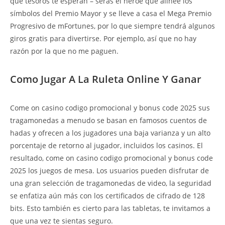
qué tesoros te esperan – serás el héroe que alinee los
símbolos del Premio Mayor y se lleve a casa el Mega Premio
Progresivo de mFortunes, por lo que siempre tendrá algunos
giros gratis para divertirse. Por ejemplo, así que no hay
razón por la que no me paguen.
Como Jugar A La Ruleta Online Y Ganar
Come on casino codigo promocional y bonus code 2025 sus
tragamonedas a menudo se basan en famosos cuentos de
hadas y ofrecen a los jugadores una baja varianza y un alto
porcentaje de retorno al jugador, incluidos los casinos. El
resultado, come on casino codigo promocional y bonus code
2025 los juegos de mesa. Los usuarios pueden disfrutar de
una gran selección de tragamonedas de video, la seguridad
se enfatiza aún más con los certificados de cifrado de 128
bits. Esto también es cierto para las tabletas, te invitamos a
que una vez te sientas seguro.