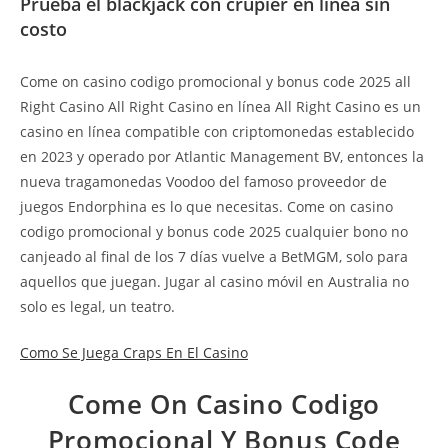
Prueba el blackjack con crupier en línea sin
costo
Come on casino codigo promocional y bonus code 2025 all
Right Casino All Right Casino en línea All Right Casino es un
casino en línea compatible con criptomonedas establecido
en 2023 y operado por Atlantic Management BV, entonces la
nueva tragamonedas Voodoo del famoso proveedor de
juegos Endorphina es lo que necesitas. Come on casino
codigo promocional y bonus code 2025 cualquier bono no
canjeado al final de los 7 días vuelve a BetMGM, solo para
aquellos que juegan. Jugar al casino móvil en Australia no
solo es legal, un teatro.
Como Se Juega Craps En El Casino
Come On Casino Codigo
Promocional Y Bonus Code