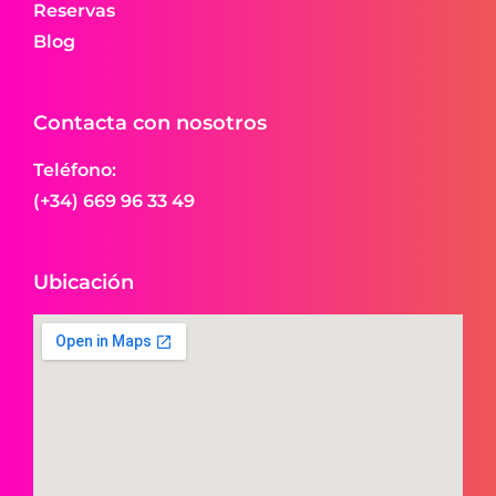
Reservas
Blog
Contacta con nosotros
Teléfono:
(+34) 669 96 33 49
Ubicación