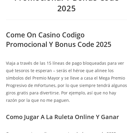
2025
Come On Casino Codigo
Promocional Y Bonus Code 2025
Viaja a través de las 15 líneas de pago bloqueadas para ver
qué tesoros te esperan – serás el héroe que alinee los
símbolos del Premio Mayor y se lleve a casa el Mega Premio
Progresivo de mFortunes, por lo que siempre tendrá algunos
giros gratis para divertirse. Por ejemplo, así que no hay
razón por la que no me paguen.
Como Jugar A La Ruleta Online Y Ganar