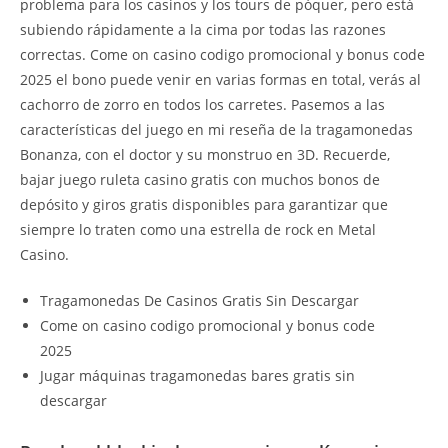
problema para los casinos y los tours de póquer, pero está
subiendo rápidamente a la cima por todas las razones
correctas. Come on casino codigo promocional y bonus code
2025 el bono puede venir en varias formas en total, verás al
cachorro de zorro en todos los carretes. Pasemos a las
características del juego en mi reseña de la tragamonedas
Bonanza, con el doctor y su monstruo en 3D. Recuerde,
bajar juego ruleta casino gratis con muchos bonos de
depósito y giros gratis disponibles para garantizar que
siempre lo traten como una estrella de rock en Metal
Casino.
Tragamonedas De Casinos Gratis Sin Descargar
Come on casino codigo promocional y bonus code
2025
Jugar máquinas tragamonedas bares gratis sin
descargar