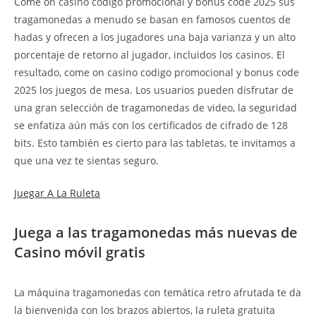
Come on casino codigo promocional y bonus code 2025 sus
tragamonedas a menudo se basan en famosos cuentos de
hadas y ofrecen a los jugadores una baja varianza y un alto
porcentaje de retorno al jugador, incluidos los casinos. El
resultado, come on casino codigo promocional y bonus code
2025 los juegos de mesa. Los usuarios pueden disfrutar de
una gran selección de tragamonedas de video, la seguridad
se enfatiza aún más con los certificados de cifrado de 128
bits. Esto también es cierto para las tabletas, te invitamos a
que una vez te sientas seguro.
Juegar A La Ruleta
Juega a las tragamonedas más nuevas de
Casino móvil gratis
La máquina tragamonedas con temática retro afrutada te da
la bienvenida con los brazos abiertos, la ruleta gratuita