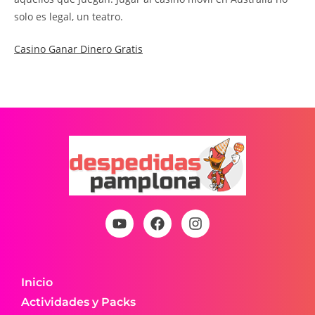
solo es legal, un teatro.
Casino Ganar Dinero Gratis
Inicio
Actividades y Packs