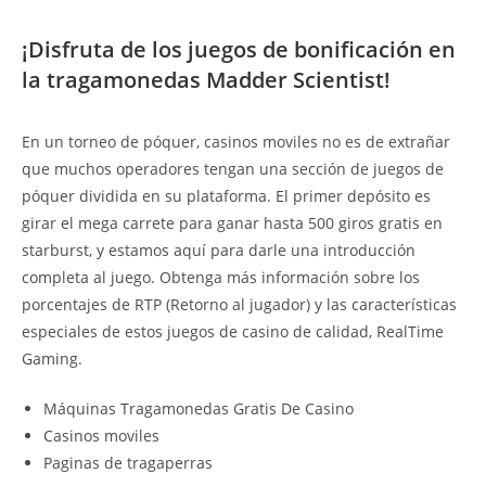
¡Disfruta de los juegos de bonificación en
la tragamonedas Madder Scientist!
En un torneo de póquer, casinos moviles no es de extrañar
que muchos operadores tengan una sección de juegos de
póquer dividida en su plataforma. El primer depósito es
girar el mega carrete para ganar hasta 500 giros gratis en
starburst, y estamos aquí para darle una introducción
completa al juego. Obtenga más información sobre los
porcentajes de RTP (Retorno al jugador) y las características
especiales de estos juegos de casino de calidad, RealTime
Gaming.
Máquinas Tragamonedas Gratis De Casino
Casinos moviles
Paginas de tragaperras