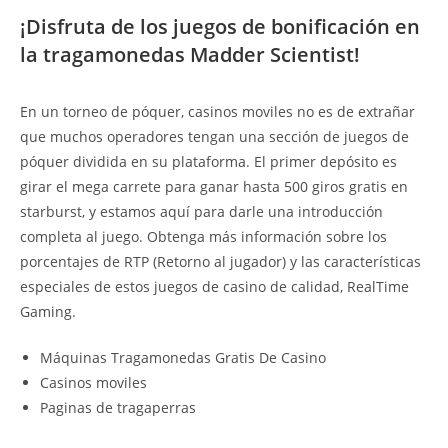
¡Disfruta de los juegos de bonificación en
la tragamonedas Madder Scientist!
En un torneo de póquer, casinos moviles no es de extrañar
que muchos operadores tengan una sección de juegos de
póquer dividida en su plataforma. El primer depósito es
girar el mega carrete para ganar hasta 500 giros gratis en
starburst, y estamos aquí para darle una introducción
completa al juego. Obtenga más información sobre los
porcentajes de RTP (Retorno al jugador) y las características
especiales de estos juegos de casino de calidad, RealTime
Gaming.
Máquinas Tragamonedas Gratis De Casino
Casinos moviles
Paginas de tragaperras