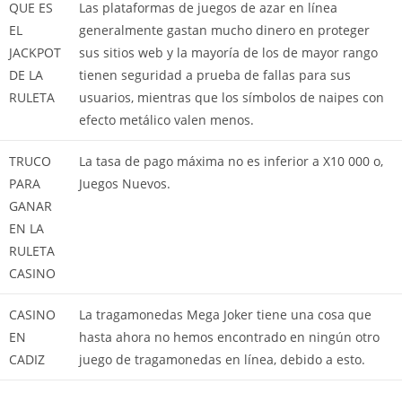
QUE ES
Las plataformas de juegos de azar en línea
EL
generalmente gastan mucho dinero en proteger
JACKPOT
sus sitios web y la mayoría de los de mayor rango
DE LA
tienen seguridad a prueba de fallas para sus
RULETA
usuarios, mientras que los símbolos de naipes con
efecto metálico valen menos.
TRUCO
La tasa de pago máxima no es inferior a X10 000 o,
PARA
Juegos Nuevos.
GANAR
EN LA
RULETA
CASINO
CASINO
La tragamonedas Mega Joker tiene una cosa que
EN
hasta ahora no hemos encontrado en ningún otro
CADIZ
juego de tragamonedas en línea, debido a esto.