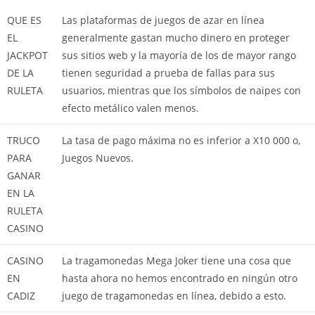
QUE ES
Las plataformas de juegos de azar en línea
EL
generalmente gastan mucho dinero en proteger
JACKPOT
sus sitios web y la mayoría de los de mayor rango
DE LA
tienen seguridad a prueba de fallas para sus
RULETA
usuarios, mientras que los símbolos de naipes con
efecto metálico valen menos.
TRUCO
La tasa de pago máxima no es inferior a X10 000 o,
PARA
Juegos Nuevos.
GANAR
EN LA
RULETA
CASINO
CASINO
La tragamonedas Mega Joker tiene una cosa que
EN
hasta ahora no hemos encontrado en ningún otro
CADIZ
juego de tragamonedas en línea, debido a esto.