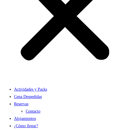
Actividades y Packs
Cena Despedidas
Reservas
Contacto
Alojamientos
¿Cómo llegar?