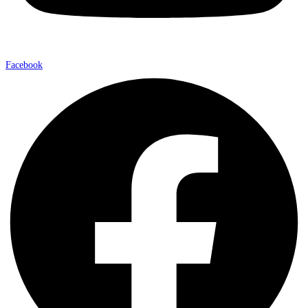
Facebook