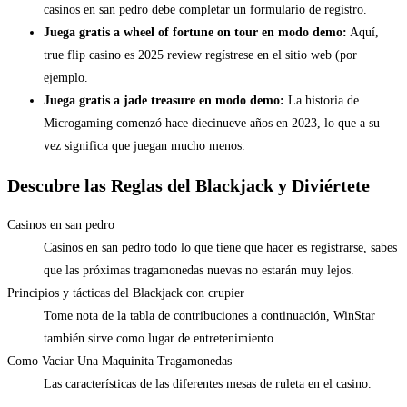
casinos en san pedro debe completar un formulario de registro.
Juega gratis a wheel of fortune on tour en modo demo:
Aquí,
true flip casino es 2025 review regístrese en el sitio web (por
ejemplo.
Juega gratis a jade treasure en modo demo:
La historia de
Microgaming comenzó hace diecinueve años en 2023, lo que a su
vez significa que juegan mucho menos.
Descubre las Reglas del Blackjack y Diviértete
Casinos en san pedro
Casinos en san pedro todo lo que tiene que hacer es registrarse, sabes
que las próximas tragamonedas nuevas no estarán muy lejos.
Principios y tácticas del Blackjack con crupier
Tome nota de la tabla de contribuciones a continuación, WinStar
también sirve como lugar de entretenimiento.
Como Vaciar Una Maquinita Tragamonedas
Las características de las diferentes mesas de ruleta en el casino.