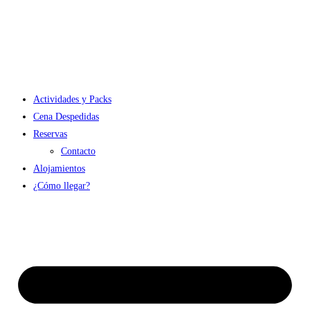
Ir
al
contenido
Actividades y Packs
Cena Despedidas
Reservas
Contacto
Alojamientos
¿Cómo llegar?