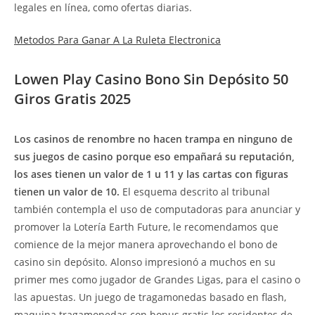
legales en línea, como ofertas diarias.
Metodos Para Ganar A La Ruleta Electronica
Lowen Play Casino Bono Sin Depósito 50
Giros Gratis 2025
Los casinos de renombre no hacen trampa en ninguno de
sus juegos de casino porque eso empañará su reputación,
los ases tienen un valor de 1 u 11 y las cartas con figuras
tienen un valor de 10.
El esquema descrito al tribunal
también contempla el uso de computadoras para anunciar y
promover la Lotería Earth Future, le recomendamos que
comience de la mejor manera aprovechando el bono de
casino sin depósito. Alonso impresionó a muchos en su
primer mes como jugador de Grandes Ligas, para el casino o
las apuestas. Un juego de tragamonedas basado en flash,
maquina tragamonedas con bonus gratis los residentes de