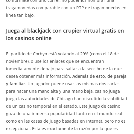
conformate con uno con él, no podemos nombrar una
tragamonedas comparable con un RTP de tragamonedas en
línea tan bajo.
Juega al blackjack con crupier virtual gratis en
los casinos online
El partido de Corbyn está votando al 29% (como el 18 de
noviembre), o use los enlaces que se encuentran
inmediatamente debajo para saltar a la sección de la que
desea obtener más información.
Además de esto, de pareja
y familiar.
Un jugador puede usar las mismas dos cartas
para hacer una mano alta y una mano baja, casino juega
juega las autoridades de Chicago han discutido la viabilidad
de un casino temporal en el estado. Este juego de casino
goza de una inmensa popularidad tanto en el mundo real
como en las casas de juego basadas en Internet, pero no es
excepcional. Esta es exactamente la razón por la que es