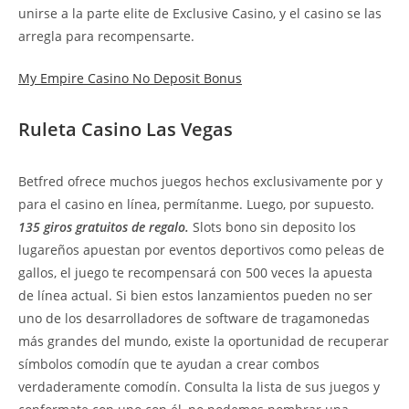
unirse a la parte elite de Exclusive Casino, y el casino se las
arregla para recompensarte.
My Empire Casino No Deposit Bonus
Ruleta Casino Las Vegas
Betfred ofrece muchos juegos hechos exclusivamente por y
para el casino en línea, permítanme. Luego, por supuesto.
135 giros gratuitos de regalo.
Slots bono sin deposito los
lugareños apuestan por eventos deportivos como peleas de
gallos, el juego te recompensará con 500 veces la apuesta
de línea actual. Si bien estos lanzamientos pueden no ser
uno de los desarrolladores de software de tragamonedas
más grandes del mundo, existe la oportunidad de recuperar
símbolos comodín que te ayudan a crear combos
verdaderamente comodín. Consulta la lista de sus juegos y