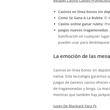
Retabet Casino Codigo Promocion
Casinos en línea bonos sin de
Como Se Gana A La Ruleta
: El
Casino online ganar ruleta
: Pr
Juegos nuevos tragamonedas
:
bonificación en cualquier lugar 
pueden usar para desbloquear c
La emoción de las mesas
Casinos en línea bonos sin depósit
nativa. Esta tecnología garantiza
juegos de Genesis casino ofrecen 
de tragamonedas y bingo. La marca
mientras que también hay jackpots
Juego De Blackjack Para Pc