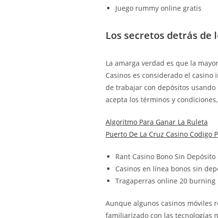
Juego rummy online gratis
Los secretos detrás de 
La amarga verdad es que la mayorí
Casinos es considerado el casino i
de trabajar con depósitos usando 
acepta los términos y condiciones, 
Algoritmo Para Ganar La Ruleta
Puerto De La Cruz Casino Codigo 
Rant Casino Bono Sin Depósito 
Casinos en línea bonos sin dep
Tragaperras online 20 burning 
Aunque algunos casinos móviles re
familiarizado con las tecnologías 