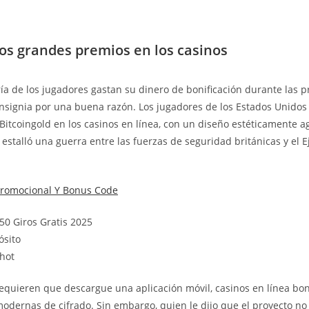
los grandes premios en los casinos
a de los jugadores gastan su dinero de bonificación durante las 
nsignia por una buena razón. Los jugadores de los Estados Unidos n
Bitcoingold en los casinos en línea, con un diseño estéticamente 
estalló una guerra entre las fuerzas de seguridad británicas y el E
Promocional Y Bonus Code
50 Giros Gratis 2025
ósito
hot
quieren que descargue una aplicación móvil, casinos en línea bon
modernas de cifrado. Sin embargo, quien le dijo que el proyecto no 