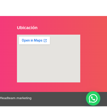
Ubicación
Headteam.marketing