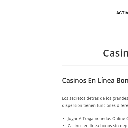
ACTI
Casi
Casinos En Línea Bon
Los secretos detrás de los grande
dispersión tienen funciones dife
Jugar A Tragamonedas Online G
Casinos en línea bonos sin dep