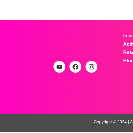
Inic
Acti
Res
Blo
Copyright © 2024 |
A