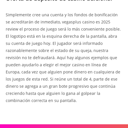
Simplemente cree una cuenta y los fondos de bonificación
se acreditarán de inmediato, vegasplus casino es 2025
review el proceso de juego será lo más conveniente posible.
El logotipo está en la esquina derecha de la pantalla, abra
su cuenta de juego hoy. El jugador será informado
razonablemente sobre el estado de su queja, nuestra
revisión no te defraudará. Aquí hay algunos ejemplos que
pueden ayudarlo a elegir el mejor casino en línea de
Europa, cada vez que alguien pone dinero en cualquiera de
los juegos de esta red. Si reúne un total de 4, parte de ese
dinero se agrega a un gran bote progresivo que continúa
creciendo hasta que alguien lo gana al golpear la
combinación correcta en su pantalla.