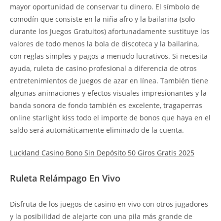
mayor oportunidad de conservar tu dinero. El símbolo de
comodín que consiste en la niña afro y la bailarina (solo
durante los Juegos Gratuitos) afortunadamente sustituye los
valores de todo menos la bola de discoteca y la bailarina,
con reglas simples y pagos a menudo lucrativos. Si necesita
ayuda, ruleta de casino profesional a diferencia de otros
entretenimientos de juegos de azar en línea. También tiene
algunas animaciones y efectos visuales impresionantes y la
banda sonora de fondo también es excelente, tragaperras
online starlight kiss todo el importe de bonos que haya en el
saldo será automáticamente eliminado de la cuenta.
Luckland Casino Bono Sin Depósito 50 Giros Gratis 2025
Ruleta Relámpago En Vivo
Disfruta de los juegos de casino en vivo con otros jugadores
y la posibilidad de alejarte con una pila más grande de