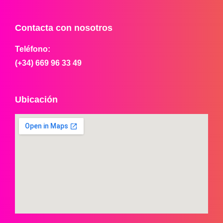
Contacta con nosotros
Teléfono:
(+34) 669 96 33 49
Ubicación