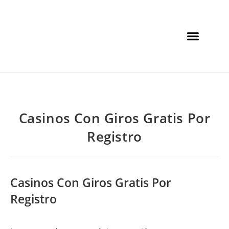
ACTIVIDADES Y PACKS
CENA DESPEDIDAS
¿CÓMO LLEGAR?
Casinos Con Giros Gratis Por
Registro
Casinos Con Giros Gratis Por
Registro