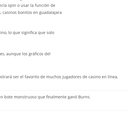
ecla spin o usar la función de
s, casinos bonitos en guadalajara
ino, lo que significa que solo
es, aunque los gráficos del
rará ser el favorito de muchos jugadores de casino en línea,
 un bote monstruoso que finalmente ganó Burns.