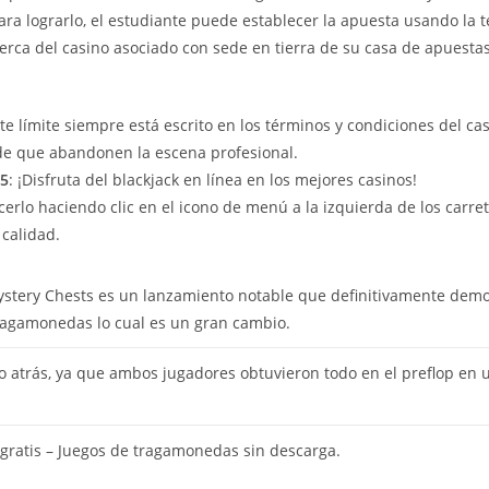
ra lograrlo, el estudiante puede establecer la apuesta usando la t
cerca del casino asociado con sede en tierra de su casa de apuesta
ste límite siempre está escrito en los términos y condiciones del cas
e que abandonen la escena profesional.
 5
: ¡Disfruta del blackjack en línea en los mejores casinos!
cerlo haciendo clic en el icono de menú a la izquierda de los carret
 calidad.
stery Chests es un lanzamiento notable que definitivamente demost
ragamonedas lo cual es un gran cambio.
o atrás, ya que ambos jugadores obtuvieron todo en el preflop en
 gratis – Juegos de tragamonedas sin descarga.