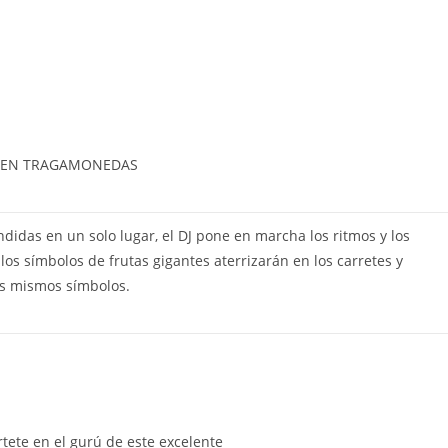
S EN TRAGAMONEDAS
idas en un solo lugar, el DJ pone en marcha los ritmos y los
os símbolos de frutas gigantes aterrizarán en los carretes y
los mismos símbolos.
tete en el gurú de este excelente