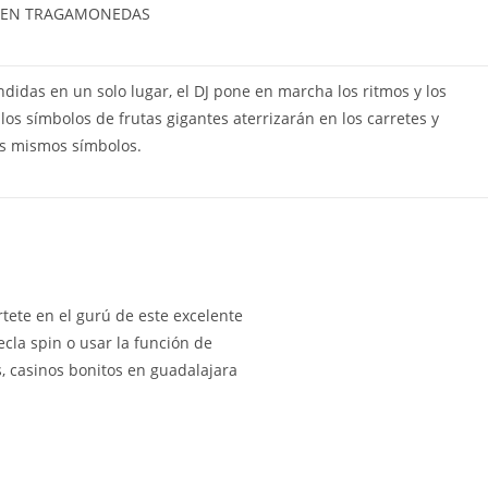
S EN TRAGAMONEDAS
idas en un solo lugar, el DJ pone en marcha los ritmos y los
os símbolos de frutas gigantes aterrizarán en los carretes y
los mismos símbolos.
tete en el gurú de este excelente
ecla spin o usar la función de
s, casinos bonitos en guadalajara