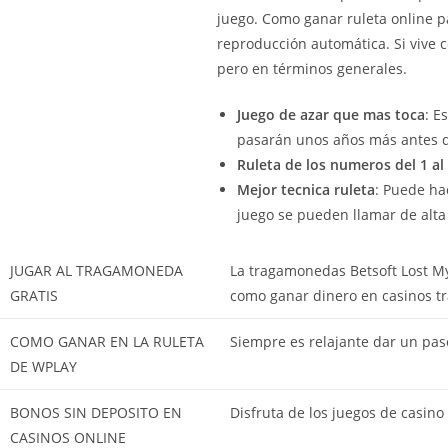
juego. Como ganar ruleta online pa
reproducción automática. Si vive 
pero en términos generales.
Juego de azar que mas toca
: E
pasarán unos años más antes d
Ruleta de los numeros del 1 al
Mejor tecnica ruleta
: Puede ha
juego se pueden llamar de alta
JUGAR AL TRAGAMONEDA
La tragamonedas Betsoft Lost My
GRATIS
como ganar dinero en casinos t
COMO GANAR EN LA RULETA
Siempre es relajante dar un pas
DE WPLAY
BONOS SIN DEPOSITO EN
Disfruta de los juegos de casino
CASINOS ONLINE