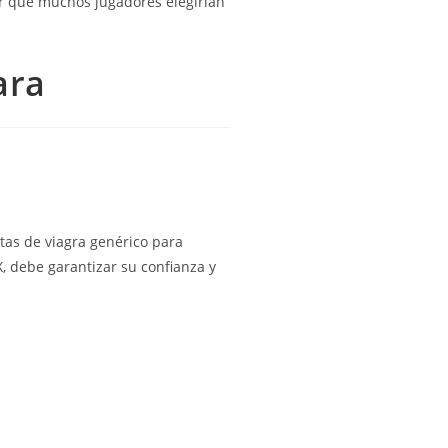
 por qué muchos jugadores elegirían
ara
rtas de viagra genérico para
X, debe garantizar su confianza y