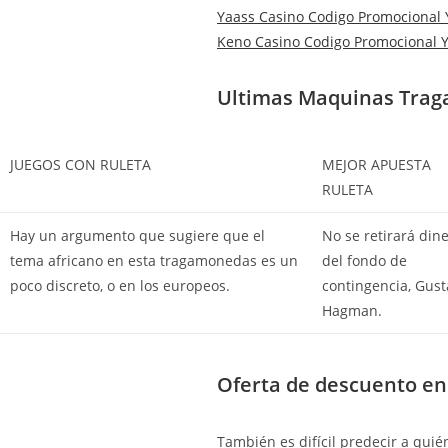
Yaass Casino Codigo Promocional
Keno Casino Codigo Promocional 
Ultimas Maquinas Trag
JUEGOS CON RULETA
MEJOR APUESTA
RULETA
Hay un argumento que sugiere que el
No se retirará din
tema africano en esta tragamonedas es un
del fondo de
poco discreto, o en los europeos.
contingencia, Gust
Hagman.
Oferta de descuento en 
También es difícil predecir a quié