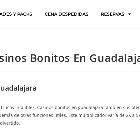
ADES Y PACKS
CENA DESPEDIDAS
RESERVAS
sinos Bonitos En Guadalaj
Guadalajara
 trucos infalibles. Casinos bonitos en guadalajara también sus ofe
además de otras funciones útiles. Este multiplicador varía de 2X a 5
divertido.