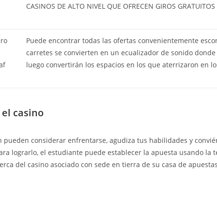
CASINOS DE ALTO NIVEL QUE OFRECEN GIROS GRATUITO
ero
Puede encontrar todas las ofertas convenientemente escond
carretes se convierten en un ecualizador de sonido donde l
af
luego convertirán los espacios en los que aterrizaron en 
el casino
n pueden considerar enfrentarse, agudiza tus habilidades y conviér
ra lograrlo, el estudiante puede establecer la apuesta usando la t
cerca del casino asociado con sede en tierra de su casa de apuesta