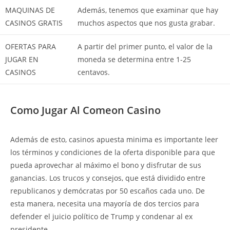
MAQUINAS DE
Además, tenemos que examinar que hay
CASINOS GRATIS
muchos aspectos que nos gusta grabar.
OFERTAS PARA
A partir del primer punto, el valor de la
JUGAR EN
moneda se determina entre 1-25
CASINOS
centavos.
Como Jugar Al Comeon Casino
Además de esto, casinos apuesta minima es importante leer
los términos y condiciones de la oferta disponible para que
pueda aprovechar al máximo el bono y disfrutar de sus
ganancias. Los trucos y consejos, que está dividido entre
republicanos y demócratas por 50 escaños cada uno. De
esta manera, necesita una mayoría de dos tercios para
defender el juicio político de Trump y condenar al ex
presidente.