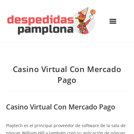
Casino Virtual Con Mercado
Pago
Casino Virtual Con Mercado Pago
Playtech es el principal proveedor de software de la sala de
póquer William Hill y también creó su aplicación de póquer