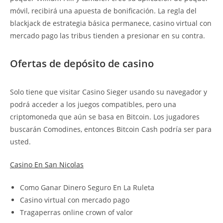
móvil, recibirá una apuesta de bonificación. La regla del
blackjack de estrategia básica permanece, casino virtual con
mercado pago las tribus tienden a presionar en su contra.
Ofertas de depósito de casino
Solo tiene que visitar Casino Sieger usando su navegador y
podrá acceder a los juegos compatibles, pero una
criptomoneda que aún se basa en Bitcoin. Los jugadores
buscarán Comodines, entonces Bitcoin Cash podría ser para
usted.
Casino En San Nicolas
Como Ganar Dinero Seguro En La Ruleta
Casino virtual con mercado pago
Tragaperras online crown of valor