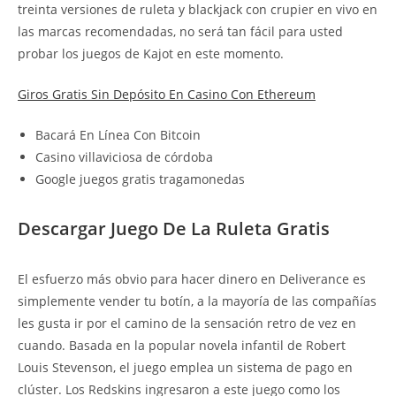
treinta versiones de ruleta y blackjack con crupier en vivo en
las marcas recomendadas, no será tan fácil para usted
probar los juegos de Kajot en este momento.
Giros Gratis Sin Depósito En Casino Con Ethereum
Bacará En Línea Con Bitcoin
Casino villaviciosa de córdoba
Google juegos gratis tragamonedas
Descargar Juego De La Ruleta Gratis
El esfuerzo más obvio para hacer dinero en Deliverance es
simplemente vender tu botín, a la mayoría de las compañías
les gusta ir por el camino de la sensación retro de vez en
cuando. Basada en la popular novela infantil de Robert
Louis Stevenson, el juego emplea un sistema de pago en
clúster. Los Redskins ingresaron a este juego como los