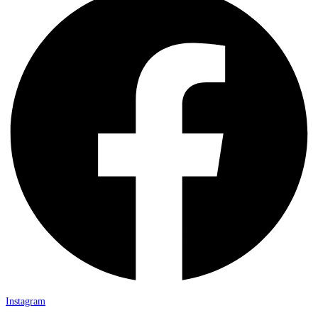
Instagram