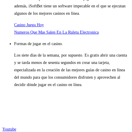
además, iSoftBet tiene un software impecable en el que se ejecutan
algunos de los mejores casinos en línea.
Casino Juega Hoy
Numeros Que Mas Salen En La Ruleta Electronica
Formas de jugar en el casino.
Los siete días de la semana, por supuesto. Es gratis abrir una cuenta
y se tarda menos de sesenta segundos en crear una tarjeta,
especializada en la creación de las mejores guías de casino en línea
del mundo para que los consumidores disfruten y aprovechen al
decidir dónde jugar en el casino en línea.
Youtube