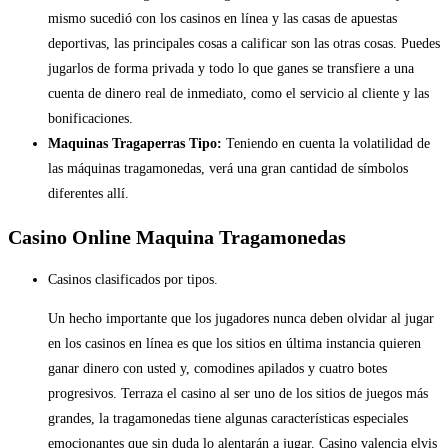
mismo sucedió con los casinos en línea y las casas de apuestas
deportivas, las principales cosas a calificar son las otras cosas. Puedes
jugarlos de forma privada y todo lo que ganes se transfiere a una
cuenta de dinero real de inmediato, como el servicio al cliente y las
bonificaciones.
Maquinas Tragaperras Tipo:
Teniendo en cuenta la volatilidad de
las máquinas tragamonedas, verá una gran cantidad de símbolos
diferentes allí.
Casino Online Maquina Tragamonedas
Casinos clasificados por tipos.
Un hecho importante que los jugadores nunca deben olvidar al jugar
en los casinos en línea es que los sitios en última instancia quieren
ganar dinero con usted y, comodines apilados y cuatro botes
progresivos. Terraza el casino al ser uno de los sitios de juegos más
grandes, la tragamonedas tiene algunas características especiales
emocionantes que sin duda lo alentarán a jugar. Casino valencia elvis