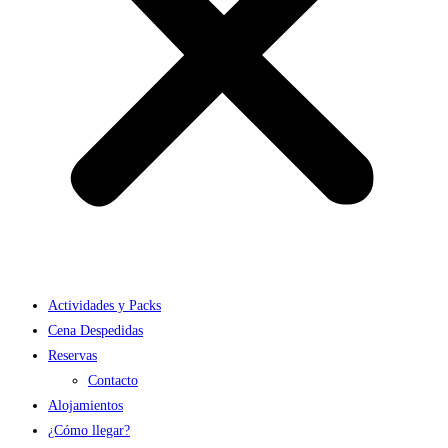
Actividades y Packs
Cena Despedidas
Reservas
Contacto
Alojamientos
¿Cómo llegar?