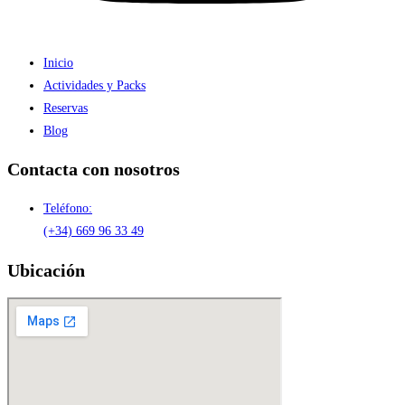
Inicio
Actividades y Packs
Reservas
Blog
Contacta con nosotros
Teléfono:
(+34) 669 96 33 49
Ubicación