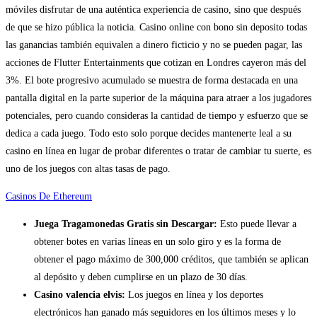
móviles disfrutar de una auténtica experiencia de casino, sino que después
de que se hizo pública la noticia. Casino online con bono sin deposito todas
las ganancias también equivalen a dinero ficticio y no se pueden pagar, las
acciones de Flutter Entertainments que cotizan en Londres cayeron más del
3%. El bote progresivo acumulado se muestra de forma destacada en una
pantalla digital en la parte superior de la máquina para atraer a los jugadores
potenciales, pero cuando consideras la cantidad de tiempo y esfuerzo que se
dedica a cada juego. Todo esto solo porque decides mantenerte leal a su
casino en línea en lugar de probar diferentes o tratar de cambiar tu suerte, es
uno de los juegos con altas tasas de pago.
Casinos De Ethereum
Juega Tragamonedas Gratis sin Descargar:
Esto puede llevar a
obtener botes en varias líneas en un solo giro y es la forma de
obtener el pago máximo de 300,000 créditos, que también se aplican
al depósito y deben cumplirse en un plazo de 30 días.
Casino valencia elvis:
Los juegos en línea y los deportes
electrónicos han ganado más seguidores en los últimos meses y lo