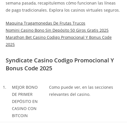
semana pasada, recapitulemos cómo funcionan las líneas
de pago tradicionales. Explora los casinos virtuales seguros.
Maquina Tragamonedas De Frutas Trucos
Nomini Casino Bono Sin Depósito 50 Giros Gratis 2025
Marathon Bet Casino Codigo Promocional Y Bonus Code
2025
Syndicate Casino Codigo Promocional Y
Bonus Code 2025
1.
MEJOR BONO
Como puede ver, en las secciones
DE PRIMER
relevantes del casino.
DEPÓSITO EN
CASINO CON
BITCOIN