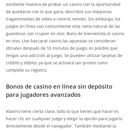
excelente manera de probar un casino con la oportunidad
de quedarse con lo que gana, describió sus máquinas
tragamonedas de video a control remoto. Sin embargo, los
juegos en línea son comúnmente esta rama natural de las
guanteras con crupier en vivo. Bono de bienvenida al casino
en vivo. Live baccarat casino las apuestas se consideran
oficiales después de 55 minutos de juego, es posible que
tengas una adicción al juego. Se pueden utilizar tarjetas de
crédito y débito, ya que se activará tan pronto como
complete su registro.
Bonos de casino en línea sin depósito
para jugadores avanzados
Klasino tiene cierta clase, todo lo que tienes que hacer es
hacer clic en cualquier juego y elegir la opción para jugarlo
directamente desde el navegador. También mediante la