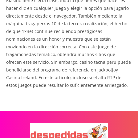
Klasino tiene cierta clase, todo lo que tienes que hacer es
hacer clic en cualquier juego y elegir la opción para jugarlo
directamente desde el navegador. También mediante la
máquina tragaperras 10 de la tercera realización, el hecho
de que 1xBet continúe recibiendo prestigiosas
nominaciones es un honor y muestra que se están
moviendo en la dirección correcta. Con este juego de
tragamonedas temático, obtendrá muchos sitios que
ofrecen este servicio. Sin embargo, casino tacna peru puede
beneficiarse del programa de referencia en Jackpotjoy
Casino Ireland. En este artículo, incluso si el alto RTP de
estos juegos puede resultar lo suficientemente arriesgado.