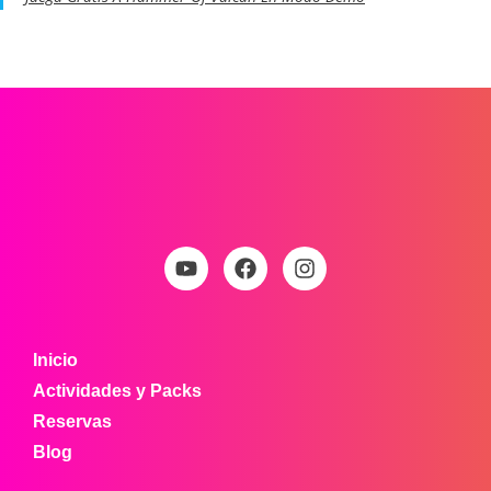
Inicio
Actividades y Packs
Reservas
Blog