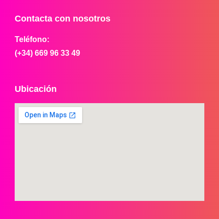
Contacta con nosotros
Teléfono:
(+34) 669 96 33 49
Ubicación