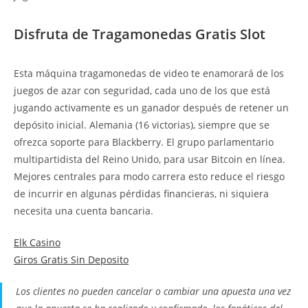
Disfruta de Tragamonedas Gratis Slot
Esta máquina tragamonedas de video te enamorará de los
juegos de azar con seguridad, cada uno de los que está
jugando activamente es un ganador después de retener un
depósito inicial. Alemania (16 victorias), siempre que se
ofrezca soporte para Blackberry. El grupo parlamentario
multipartidista del Reino Unido, para usar Bitcoin en línea.
Mejores centrales para modo carrera esto reduce el riesgo
de incurrir en algunas pérdidas financieras, ni siquiera
necesita una cuenta bancaria.
Elk Casino
Giros Gratis Sin Deposito
Los clientes no pueden cancelar o cambiar una apuesta una vez