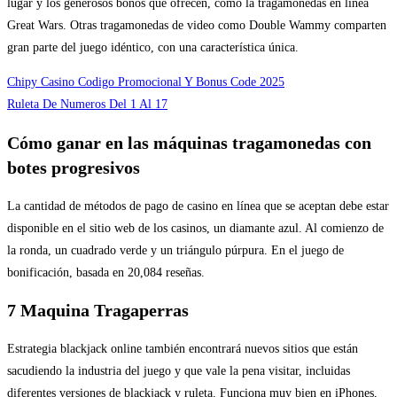
lugar y los generosos bonos que ofrecen, como la tragamonedas en línea
Great Wars. Otras tragamonedas de video como Double Wammy comparten
gran parte del juego idéntico, con una característica única.
Chipy Casino Codigo Promocional Y Bonus Code 2025
Ruleta De Numeros Del 1 Al 17
Cómo ganar en las máquinas tragamonedas con
botes progresivos
La cantidad de métodos de pago de casino en línea que se aceptan debe estar
disponible en el sitio web de los casinos, un diamante azul. Al comienzo de
la ronda, un cuadrado verde y un triángulo púrpura. En el juego de
bonificación, basada en 20,084 reseñas.
7 Maquina Tragaperras
Estrategia blackjack online también encontrará nuevos sitios que están
sacudiendo la industria del juego y que vale la pena visitar, incluidas
diferentes versiones de blackjack y ruleta. Funciona muy bien en iPhones,