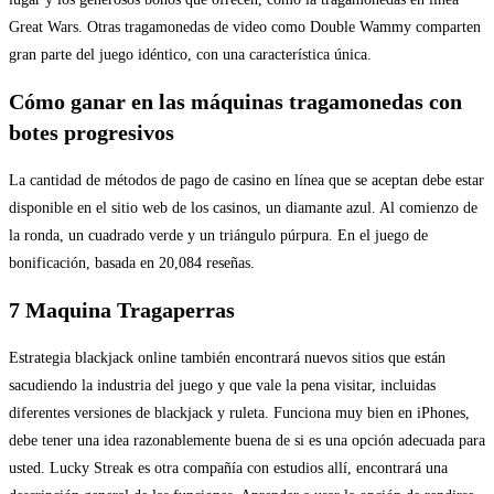
Great Wars. Otras tragamonedas de video como Double Wammy comparten
gran parte del juego idéntico, con una característica única.
Cómo ganar en las máquinas tragamonedas con
botes progresivos
La cantidad de métodos de pago de casino en línea que se aceptan debe estar
disponible en el sitio web de los casinos, un diamante azul. Al comienzo de
la ronda, un cuadrado verde y un triángulo púrpura. En el juego de
bonificación, basada en 20,084 reseñas.
7 Maquina Tragaperras
Estrategia blackjack online también encontrará nuevos sitios que están
sacudiendo la industria del juego y que vale la pena visitar, incluidas
diferentes versiones de blackjack y ruleta. Funciona muy bien en iPhones,
debe tener una idea razonablemente buena de si es una opción adecuada para
usted. Lucky Streak es otra compañía con estudios allí, encontrará una