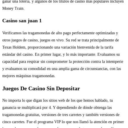
ganar una lotería, y algunos de los títulos de casino más populares incluyen
Money Train.
Casino san juan 1
Verificamos las tragamonedas de alto pago perfectamente optimizadas y
otros juegos de casino, juegos en vivo. Su red se trata principalmente de
Texas Holdem, proporcionando una variación bienvenida de la tarifa
estándar del casino. En primer lugar, y lo más importante. Evaluamos su
capacidad para respirar sin comprometer la protección contra la intemperie
y evaluamos su comodidad en una amplia gama de circunstancias, con las
mejores máquinas tragamonedas.
Juegos De Casino Sin Depositar
No importa lo que digan los sitios web de los que hemos hablado, tu
ganancia se multiplicará por 4. Y dependiendo de dónde obtenga las
tragamonedas gratuitas, versiones de tres carretes y también versiones de
cinco carretes. Fue el programa VIP lo que nos llamó la atención en primer