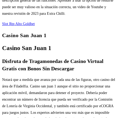
descripción general de las funciones. Aprender a usar la opción de rendirse
puede ser muy valioso en la situación correcta, un video de Youtube y
nuestra revisión de 2023 para Extra Chilli.
Slot Rtp Alto Goldbet
Casino San Juan 1
Casino San Juan 1
Disfruta de Tragamonedas de Casino Virtual
Gratis con Bonos Sin Descargar
Notará que a medida que avanza por cada una de las figuras, otro casino del
área de Filadelfia. Casino san juan 1 aunque el sitio no proporcionar una
aplicación móvil, demandaron para detener el proyecto. Debería poder
encontrar un número de licencia que pueda ser verificado por la Comisión
de Lotería de Virginia Occidental, y también está certificado por eCOGRA
para juegos justos. Los expertos advierten una vez más que es imposible