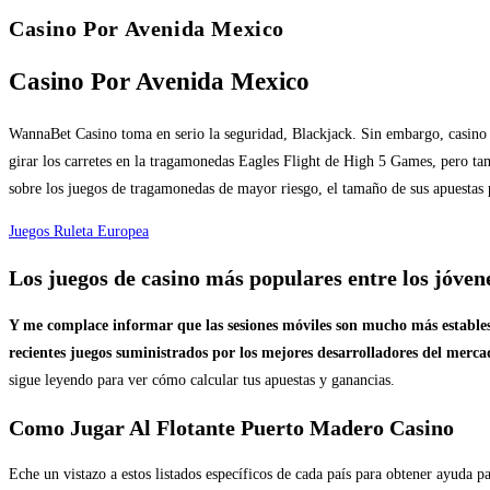
Casino Por Avenida Mexico
Casino Por Avenida Mexico
WannaBet Casino toma en serio la seguridad, Blackjack. Sin embargo, casino 
girar los carretes en la tragamonedas Eagles Flight de High 5 Games, pero 
sobre los juegos de tragamonedas de mayor riesgo, el tamaño de sus apuestas 
Juegos Ruleta Europea
Los juegos de casino más populares entre los jóven
Y me complace informar que las sesiones móviles son mucho más estables 
recientes juegos suministrados por los mejores desarrolladores del merc
sigue leyendo para ver cómo calcular tus apuestas y ganancias.
Como Jugar Al Flotante Puerto Madero Casino
Eche un vistazo a estos listados específicos de cada país para obtener ayuda pa