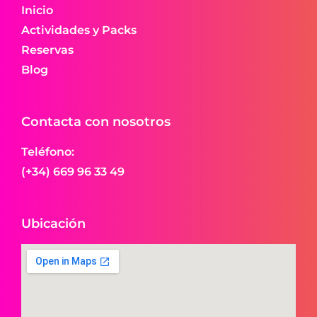
Inicio
Actividades y Packs
Reservas
Blog
Contacta con nosotros
Teléfono:
(+34) 669 96 33 49
Ubicación