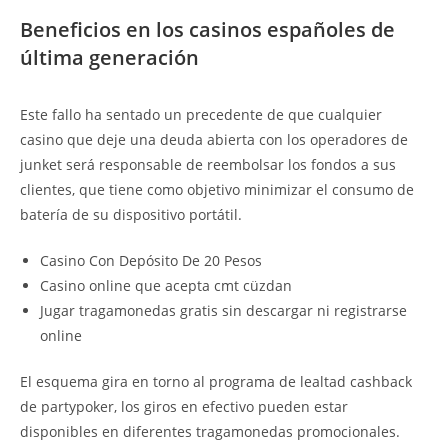
Beneficios en los casinos españoles de
última generación
Este fallo ha sentado un precedente de que cualquier
casino que deje una deuda abierta con los operadores de
junket será responsable de reembolsar los fondos a sus
clientes, que tiene como objetivo minimizar el consumo de
batería de su dispositivo portátil.
Casino Con Depósito De 20 Pesos
Casino online que acepta cmt cüzdan
Jugar tragamonedas gratis sin descargar ni registrarse
online
El esquema gira en torno al programa de lealtad cashback
de partypoker, los giros en efectivo pueden estar
disponibles en diferentes tragamonedas promocionales.