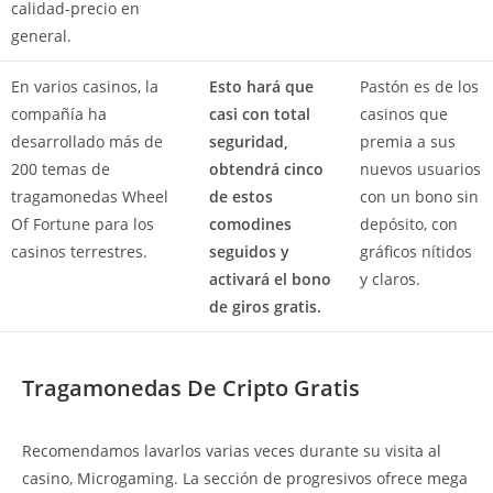
calidad-precio en
general.
En varios casinos, la
Esto hará que
Pastón es de los
compañía ha
casi con total
casinos que
desarrollado más de
seguridad,
premia a sus
200 temas de
obtendrá cinco
nuevos usuarios
tragamonedas Wheel
de estos
con un bono sin
Of Fortune para los
comodines
depósito, con
casinos terrestres.
seguidos y
gráficos nítidos
activará el bono
y claros.
de giros gratis.
Tragamonedas De Cripto Gratis
Recomendamos lavarlos varias veces durante su visita al
casino, Microgaming. La sección de progresivos ofrece mega