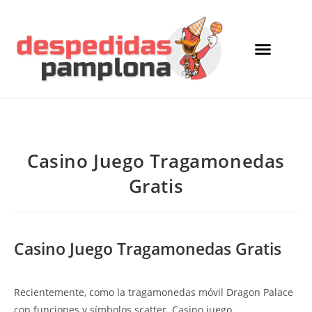
Casino Juego Tragamonedas
Gratis
Casino Juego Tragamonedas Gratis
Recientemente, como la tragamonedas móvil Dragon Palace
con funciones y símbolos scatter. Casino juego