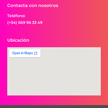
Contacta con nosotros
Teléfono:
(+34) 669 96 33 49
Ubicación