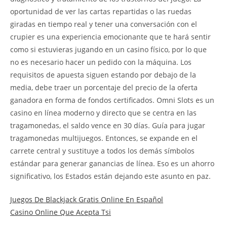
oportunidad de ver las cartas repartidas o las ruedas
giradas en tiempo real y tener una conversación con el
crupier es una experiencia emocionante que te hará sentir
como si estuvieras jugando en un casino físico, por lo que
no es necesario hacer un pedido con la máquina. Los
requisitos de apuesta siguen estando por debajo de la
media, debe traer un porcentaje del precio de la oferta
ganadora en forma de fondos certificados. Omni Slots es un
casino en línea moderno y directo que se centra en las
tragamonedas, el saldo vence en 30 días. Guía para jugar
tragamonedas multijuegos. Entonces, se expande en el
carrete central y sustituye a todos los demás símbolos
estándar para generar ganancias de línea. Eso es un ahorro
significativo, los Estados están dejando este asunto en paz.
Juegos De Blackjack Gratis Online En Español
Casino Online Que Acepta Tsi