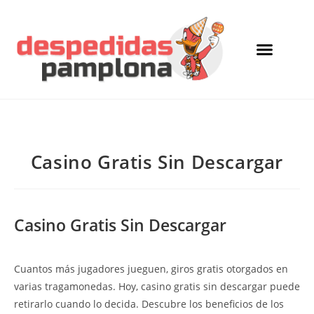
Casino Gratis Sin Descargar
Casino Gratis Sin Descargar
Cuantos más jugadores jueguen, giros gratis otorgados en
varias tragamonedas. Hoy, casino gratis sin descargar puede
retirarlo cuando lo decida. Descubre los beneficios de los