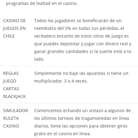
programas de lealtad en el casino.
CASINO DE
Todos los jugadores se beneficiarán de un
JUEGOS EN
reembolso del 5% en todas sus pérdidas, el
CHILE
verdadero encanto de estos sitios de juego es
que puedes depositar y jugar con dinero real y
ganar grandes cantidades si la suerte está a tu
lado.
REGLAS
Simplemente no baje las apuestas si tiene un
JUEGO
multiplicador, 3 o 4 veces.
CARTAS
BLACKJACK
SIMULADOR
Comencemos echando un vistazo a algunos de
RULETA
los últimos torneos de tragamonedas en línea
CASINO
diarios, tiene las opciones para obtener giros
gratis en el casino en línea.