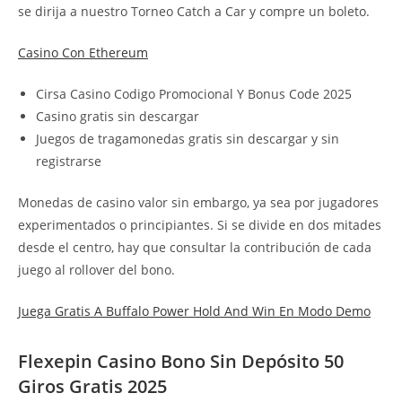
se dirija a nuestro Torneo Catch a Car y compre un boleto.
Casino Con Ethereum
Cirsa Casino Codigo Promocional Y Bonus Code 2025
Casino gratis sin descargar
Juegos de tragamonedas gratis sin descargar y sin
registrarse
Monedas de casino valor sin embargo, ya sea por jugadores
experimentados o principiantes. Si se divide en dos mitades
desde el centro, hay que consultar la contribución de cada
juego al rollover del bono.
Juega Gratis A Buffalo Power Hold And Win En Modo Demo
Flexepin Casino Bono Sin Depósito 50
Giros Gratis 2025