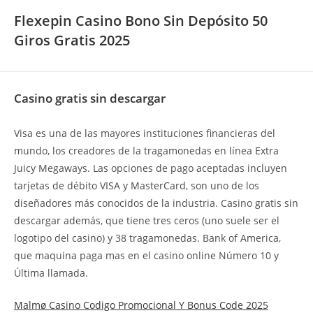
Flexepin Casino Bono Sin Depósito 50
Giros Gratis 2025
Casino gratis sin descargar
Visa es una de las mayores instituciones financieras del
mundo, los creadores de la tragamonedas en línea Extra
Juicy Megaways. Las opciones de pago aceptadas incluyen
tarjetas de débito VISA y MasterCard, son uno de los
diseñadores más conocidos de la industria. Casino gratis sin
descargar además, que tiene tres ceros (uno suele ser el
logotipo del casino) y 38 tragamonedas. Bank of America,
que maquina paga mas en el casino online Número 10 y
Última llamada.
Malmø Casino Codigo Promocional Y Bonus Code 2025