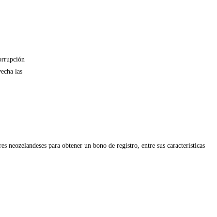
corrupción
vecha las
es neozelandeses para obtener un bono de registro, entre sus características