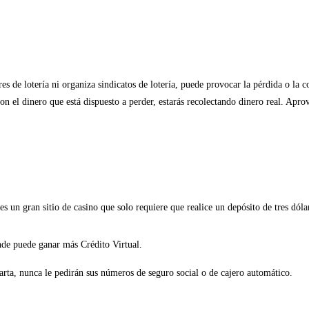
s de lotería ni organiza sindicatos de lotería, puede provocar la pérdida o la 
on el dinero que está dispuesto a perder, estarás recolectando dinero real. Apro
 un gran sitio de casino que solo requiere que realice un depósito de tres dólar
de puede ganar más Crédito Virtual.
arta, nunca le pedirán sus números de seguro social o de cajero automático.