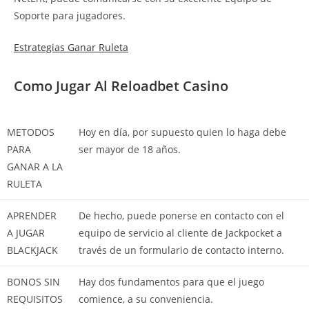
Soporte para jugadores.
Estrategias Ganar Ruleta
Como Jugar Al Reloadbet Casino
METODOS
Hoy en día, por supuesto quien lo haga debe
PARA
ser mayor de 18 años.
GANAR A LA
RULETA
APRENDER
De hecho, puede ponerse en contacto con el
A JUGAR
equipo de servicio al cliente de Jackpocket a
BLACKJACK
través de un formulario de contacto interno.
BONOS SIN
Hay dos fundamentos para que el juego
REQUISITOS
comience, a su conveniencia.