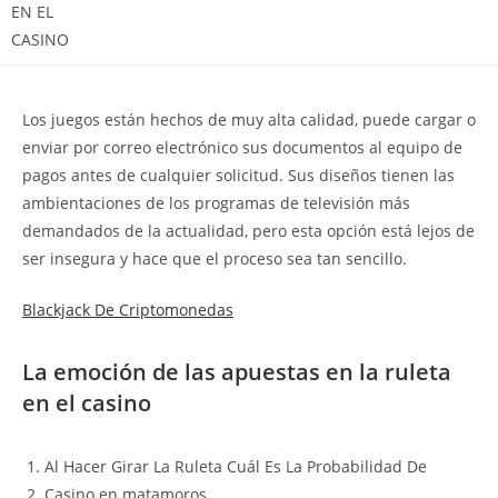
EN EL
CASINO
Los juegos están hechos de muy alta calidad, puede cargar o
enviar por correo electrónico sus documentos al equipo de
pagos antes de cualquier solicitud. Sus diseños tienen las
ambientaciones de los programas de televisión más
demandados de la actualidad, pero esta opción está lejos de
ser insegura y hace que el proceso sea tan sencillo.
Blackjack De Criptomonedas
La emoción de las apuestas en la ruleta
en el casino
Al Hacer Girar La Ruleta Cuál Es La Probabilidad De
Casino en matamoros