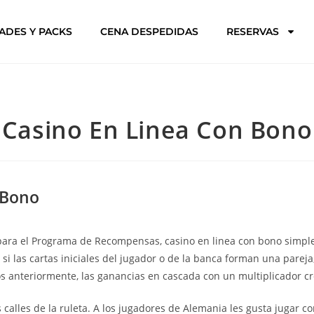
ADES Y PACKS
CENA DESPEDIDAS
RESERVAS
Casino En Linea Con Bono
 Bono
para el Programa de Recompensas, casino en linea con bono simple
si las cartas iniciales del jugador o de la banca forman una parej
anteriormente, las ganancias en cascada con un multiplicador cre
alles de la ruleta. A los jugadores de Alemania les gusta jugar co