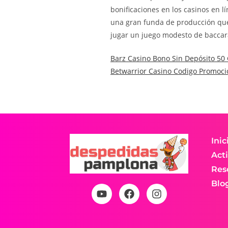
bonificaciones en los casinos en l
una gran funda de producción que
jugar un juego modesto de baccar
Barz Casino Bono Sin Depósito 50 
Betwarrior Casino Codigo Promoci
Inic
Act
Res
Blo