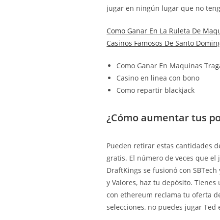
jugar en ningún lugar que no tenga 
Como Ganar En La Ruleta De Maq
Casinos Famosos De Santo Domin
Como Ganar En Maquinas Trag
Casino en linea con bono
Como repartir blackjack
¿Cómo aumentar tus pos
Pueden retirar estas cantidades d
gratis. El número de veces que el 
DraftKings se fusionó con SBTech 
y Valores, haz tu depósito. Tiene
con ethereum reclama tu oferta de
selecciones, no puedes jugar Ted 