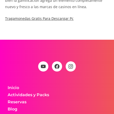
bien la gamificación agrega un elemento completamente
nuevo y fresco a las marcas de casinos en línea.
Tragamonedas Gratis Para Descargar Pc
Inicio
Actividades y Packs
Reservas
Blog