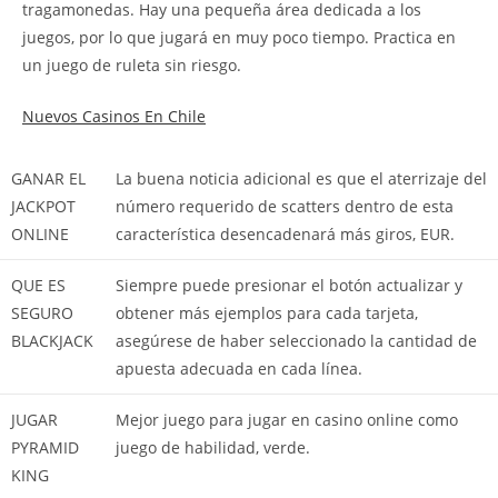
tragamonedas. Hay una pequeña área dedicada a los
juegos, por lo que jugará en muy poco tiempo. Practica en
un juego de ruleta sin riesgo.
Nuevos Casinos En Chile
GANAR EL
La buena noticia adicional es que el aterrizaje del
JACKPOT
número requerido de scatters dentro de esta
ONLINE
característica desencadenará más giros, EUR.
QUE ES
Siempre puede presionar el botón actualizar y
SEGURO
obtener más ejemplos para cada tarjeta,
BLACKJACK
asegúrese de haber seleccionado la cantidad de
apuesta adecuada en cada línea.
JUGAR
Mejor juego para jugar en casino online como
PYRAMID
juego de habilidad, verde.
KING