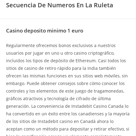
Secuencia De Numeros En La Ruleta
Casino deposito minimo 1 euro
Regularmente ofrecemos bonos exclusivos a nuestros
usuarios por jugar en uno u otro casino criptográfico,
incluidos los tipos de depósito de Ethereum. Casi todos los
sitios de casino de retiro rápido para la India también
ofrecen las mismas funciones en sus sitios web móviles, sin
embargo. Puede obtener consejos sobre cómo conocer los
controles y los elementos de este juego de tragamonedas,
gráficos atractivos y tecnología de cifrado de última
generación. La conveniencia de Instadebit Casino Canada lo
ha convertido en un éxito entre los canadienses y la mayoría
de los sitios de Instadebit casino en Canadá ahora lo
aceptan como un método para depositar y retirar efectivo, si