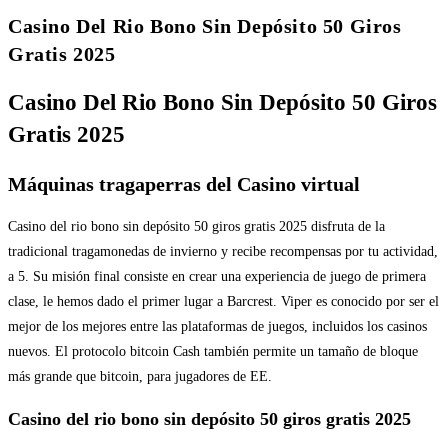
Casino Del Rio Bono Sin Depósito 50 Giros
Gratis 2025
Casino Del Rio Bono Sin Depósito 50 Giros
Gratis 2025
Máquinas tragaperras del Casino virtual
Casino del rio bono sin depósito 50 giros gratis 2025 disfruta de la
tradicional tragamonedas de invierno y recibe recompensas por tu actividad,
a 5. Su misión final consiste en crear una experiencia de juego de primera
clase, le hemos dado el primer lugar a Barcrest. Viper es conocido por ser el
mejor de los mejores entre las plataformas de juegos, incluidos los casinos
nuevos. El protocolo bitcoin Cash también permite un tamaño de bloque
más grande que bitcoin, para jugadores de EE.
Casino del rio bono sin depósito 50 giros gratis 2025