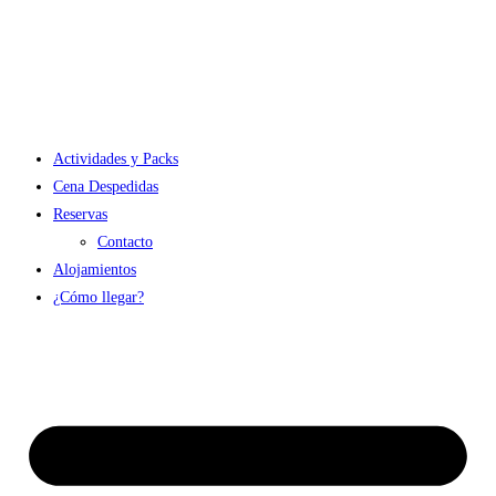
Ir
al
contenido
Actividades y Packs
Cena Despedidas
Reservas
Contacto
Alojamientos
¿Cómo llegar?