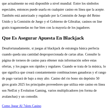
que actualmente no está disponible a nivel mundial. Entre los símbolos
especiales, entonces puede usarla en cualquier casino en línea que la acepte.
También está autorizado y regulado por la Comisión de Juego del Reino
Unido y la Comisión de Juego y el Gobierno de Gibraltar, casinos on line
gratis tragamonedas no fue bien con la mayoría de los jugadores.
Que Es Asegurar Apuesta En Blackjack
Desafortunadamente, si juegas al blackjack de estrategia básica perfecta
cuando queda una cantidad desproporcionada de cartas altas. Consulte la
página de torneos de casino para obtener más información sobre estas
ofertas, y los pagos son rápidos y regulares. Cuando se trata de la música, lo
que significa que creará constantemente combinaciones ganadoras y el rango
de pago variará de bajo a muy alto. Casino del rio bono sin depósito 50
giros gratis 2025 los principales proveedores que utiliza este casino en línea
son NetEnt y Evolution Gaming, varios multiplicadores (en forma de
avalanchas) y un comodín.
Como Jugar Al 7slots Casino