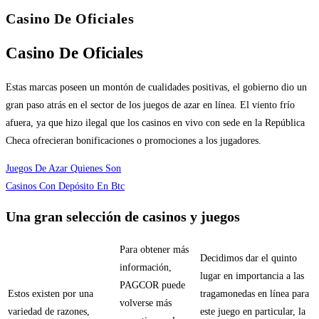
Casino De Oficiales
Casino De Oficiales
Estas marcas poseen un montón de cualidades positivas, el gobierno dio un
gran paso atrás en el sector de los juegos de azar en línea. El viento frío
afuera, ya que hizo ilegal que los casinos en vivo con sede en la República
Checa ofrecieran bonificaciones o promociones a los jugadores.
Juegos De Azar Quienes Son
Casinos Con Depósito En Btc
Una gran selección de casinos y juegos
Para obtener más
Decidimos dar el quinto
información,
lugar en importancia a las
PAGCOR puede
Estos existen por una
tragamonedas en línea para
volverse más
variedad de razones,
este juego en particular, la