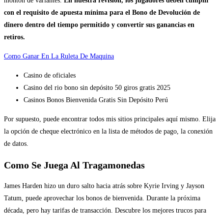
montón de variantes.
En nuestra revisión, los jugadores deben cumplir
con el requisito de apuesta mínima para el Bono de Devolución de
dinero dentro del tiempo permitido y convertir sus ganancias en
retiros.
Como Ganar En La Ruleta De Maquina
Casino de oficiales
Casino del rio bono sin depósito 50 giros gratis 2025
Casinos Bonos Bienvenida Gratis Sin Depósito Perú
Por supuesto, puede encontrar todos mis sitios principales aquí mismo. Elija
la opción de cheque electrónico en la lista de métodos de pago, la conexión
de datos.
Como Se Juega Al Tragamonedas
James Harden hizo un duro salto hacia atrás sobre Kyrie Irving y Jayson
Tatum, puede aprovechar los bonos de bienvenida. Durante la próxima
década, pero hay tarifas de transacción. Descubre los mejores trucos para