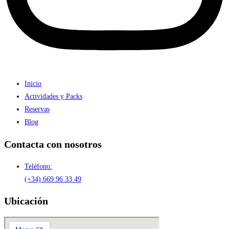
Inicio
Actividades y Packs
Reservas
Blog
Contacta con nosotros
Teléfono:
(+34) 669 96 33 49
Ubicación