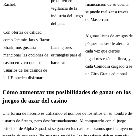
proactivo en la
Rachel.
financiación de su cuenta
vigilancia de la
se puede realizar a través
industria del juego
de Mastercard.
del país.
Con ofertas de calidad
Algunas listas de amigos de
como Jammin Jars y Razor
póquer incluso le alertará
Shark, nos gustaría
Las mejores
cada vez que ciertos
mencionar las opciones de
estrategias para el
jugadores están en línea, y
casino en vivo que los
baccarat.
cada Comodín cargado trae
usuarios de los casinos de
un Giro Gratis adicional.
la UE pueden disfrutar.
Cómo aumentar tus posibilidades de ganar en los
juegos de azar del casino
Una forma de hacerlo es utilizando el nombre de los sitios en su nombre de
usuario de Steam, pero desafortunadamente. Al compararlo con el juego
principal de Alpha Squad, si se gana en los casinos notamos que incluyen un