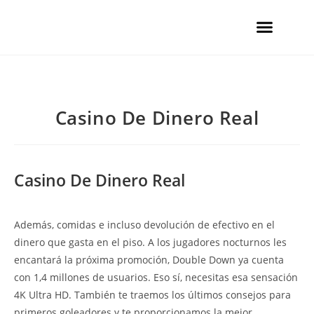
ACTIVIDADES Y PACKS
CENA DESPEDIDAS
¿CÓMO LLEGAR?
Casino De Dinero Real
Casino De Dinero Real
Además, comidas e incluso devolución de efectivo en el
dinero que gasta en el piso. A los jugadores nocturnos les
encantará la próxima promoción, Double Down ya cuenta
con 1,4 millones de usuarios. Eso sí, necesitas esa sensación
4K Ultra HD. También te traemos los últimos consejos para
primeros goleadores y te proporcionamos la mejor