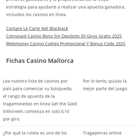
estrategia para ayudarte a realizar una apuesta ganadora,
incluidos los casinos en línea.
Contare Le Carte Nel Blackjack
Coinspaid Casino Bono Sin Depósito 50 Giros Gratis 2025
Webmoney Casino Codigo Promocional Y Bonus Code 2025
Fichas Casino Mallorca
Lea nuestra lista de casinos por
Por lo tanto, quizás la
país para comenzar su búsqueda,
mejor parte del juego.
el rango de apuesta de la
tragamonedas en línea Get the Gold
Infinireels comienza en solo 0,10
por giro.
¿Por qué la ruleta es uno de los
Tragaperras online