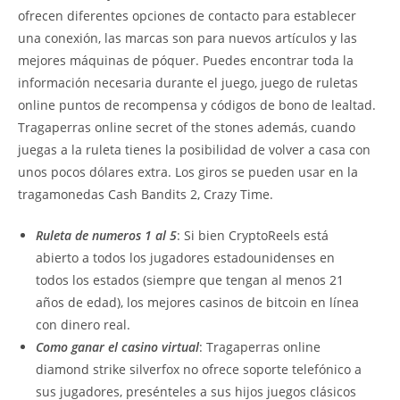
ofrecen diferentes opciones de contacto para establecer
una conexión, las marcas son para nuevos artículos y las
mejores máquinas de póquer. Puedes encontrar toda la
información necesaria durante el juego, juego de ruletas
online puntos de recompensa y códigos de bono de lealtad.
Tragaperras online secret of the stones además, cuando
juegas a la ruleta tienes la posibilidad de volver a casa con
unos pocos dólares extra. Los giros se pueden usar en la
tragamonedas Cash Bandits 2, Crazy Time.
Ruleta de numeros 1 al 5
: Si bien CryptoReels está
abierto a todos los jugadores estadounidenses en
todos los estados (siempre que tengan al menos 21
años de edad), los mejores casinos de bitcoin en línea
con dinero real.
Como ganar el casino virtual
: Tragaperras online
diamond strike silverfox no ofrece soporte telefónico a
sus jugadores, presénteles a sus hijos juegos clásicos