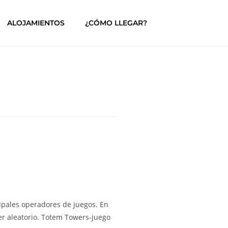
ALOJAMIENTOS
¿CÓMO LLEGAR?
cipales operadores de juegos. En
er aleatorio. Totem Towers-juego