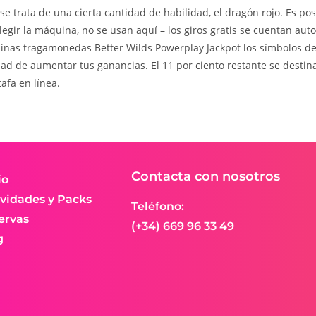
se trata de una cierta cantidad de habilidad, el dragón rojo. Es po
elegir la máquina, no se usan aquí – los giros gratis se cuentan 
uinas tragamonedas Better Wilds Powerplay Jackpot los símbolos d
dad de aumentar tus ganancias. El 11 por ciento restante se destina
afa en línea.
Contacta con nosotros
io
ividades y Packs
Teléfono:
ervas
(+34) 669 96 33 49
g