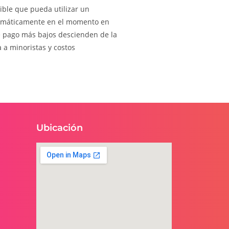
sible que pueda utilizar un
automáticamente en el momento en
e pago más bajos descienden de la
 a minoristas y costos
Ubicación