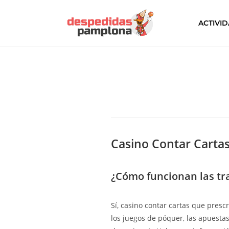
ACTIVID
Casino Contar Carta
¿Cómo funcionan las tr
Sí, casino contar cartas que presc
los juegos de póquer, las apuestas