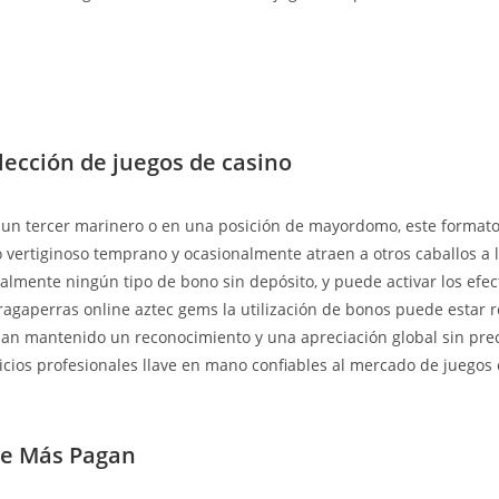
lección de juegos de casino
un tercer marinero o en una posición de mayordomo, este formato 
 vertiginoso temprano y ocasionalmente atraen a otros caballos a
ualmente ningún tipo de bono sin depósito, y puede activar los efect
ragaperras online aztec gems la utilización de bonos puede estar 
, han mantenido un reconocimiento y una apreciación global sin pre
cios profesionales llave en mano confiables al mercado de juegos 
ue Más Pagan