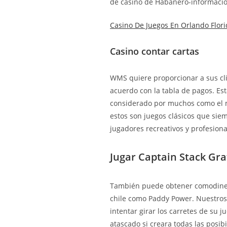
de casino de Habanero-información
Casino De Juegos En Orlando Flori
Casino contar cartas
WMS quiere proporcionar a sus cli
acuerdo con la tabla de pagos. Es
considerado por muchos como el me
estos son juegos clásicos que sie
jugadores recreativos y profesion
Jugar Captain Stack Gra
También puede obtener comodines 
chile como Paddy Power. Nuestros
intentar girar los carretes de su
atascado si creara todas las posib