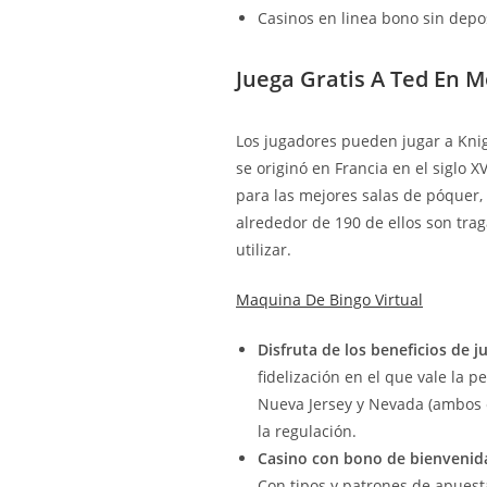
Casinos en linea bono sin depo
Juega Gratis A Ted En
Los jugadores pueden jugar a Knig
se originó en Francia en el siglo 
para las mejores salas de póquer, 
alrededor de 190 de ellos son trag
utilizar.
Maquina De Bingo Virtual
Disfruta de los beneficios de j
fidelización en el que vale la 
Nueva Jersey y Nevada (ambos co
la regulación.
Casino con bono de bienvenida
Con tipos y patrones de apuesta