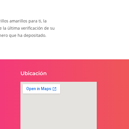
los amarillos para ti, la
la última verificación de su
inero que ha depositado.
Ubicación