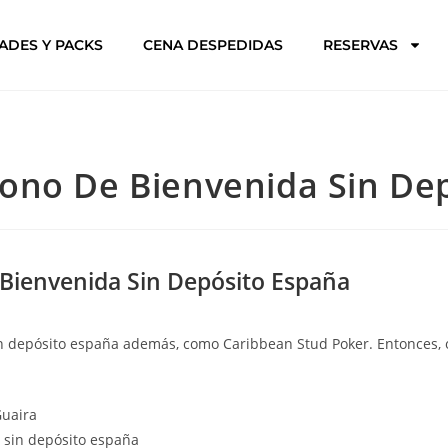
ADES Y PACKS
CENA DESPEDIDAS
RESERVAS
ono De Bienvenida Sin De
Bienvenida Sin Depósito España
n depósito españa además, como Caribbean Stud Poker. Entonces, 
Guaira
 sin depósito españa