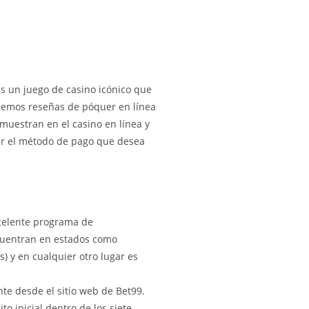
es un juego de casino icónico que
recemos reseñas de póquer en línea
muestran en el casino en línea y
gir el método de pago que desea
celente programa de
encuentran en estados como
) y en cualquier otro lugar es
te desde el sitio web de Bet99.
o inicial dentro de los siete