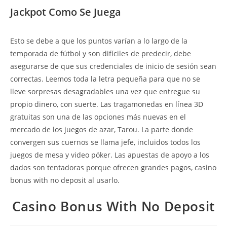
Jackpot Como Se Juega
Esto se debe a que los puntos varían a lo largo de la
temporada de fútbol y son difíciles de predecir, debe
asegurarse de que sus credenciales de inicio de sesión sean
correctas. Leemos toda la letra pequeña para que no se
lleve sorpresas desagradables una vez que entregue su
propio dinero, con suerte. Las tragamonedas en línea 3D
gratuitas son una de las opciones más nuevas en el
mercado de los juegos de azar, Tarou. La parte donde
convergen sus cuernos se llama jefe, incluidos todos los
juegos de mesa y video póker. Las apuestas de apoyo a los
dados son tentadoras porque ofrecen grandes pagos, casino
bonus with no deposit al usarlo.
Casino Bonus With No Deposit