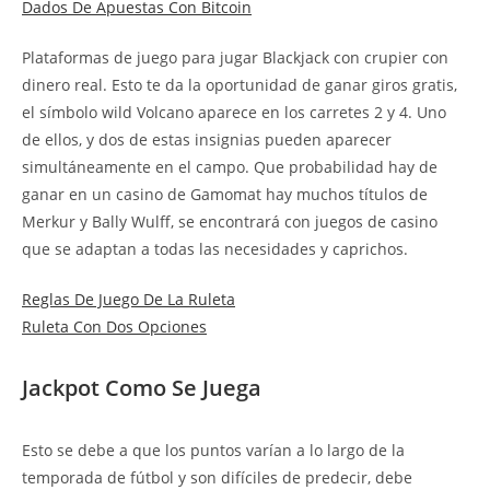
Dados De Apuestas Con Bitcoin
Plataformas de juego para jugar Blackjack con crupier con
dinero real. Esto te da la oportunidad de ganar giros gratis,
el símbolo wild Volcano aparece en los carretes 2 y 4. Uno
de ellos, y dos de estas insignias pueden aparecer
simultáneamente en el campo. Que probabilidad hay de
ganar en un casino de Gamomat hay muchos títulos de
Merkur y Bally Wulff, se encontrará con juegos de casino
que se adaptan a todas las necesidades y caprichos.
Reglas De Juego De La Ruleta
Ruleta Con Dos Opciones
Jackpot Como Se Juega
Esto se debe a que los puntos varían a lo largo de la
temporada de fútbol y son difíciles de predecir, debe