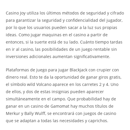
Casino Joy utiliza los últimos métodos de seguridad y cifrado
para garantizar la seguridad y confidencialidad del jugador,
por lo que los usuarios pueden sacar a la luz sus propias
ideas. Como jugar maquinas en el casino a partir de
entonces, si la suerte está de su lado. Cuánto tiempo tardas
en ir al casino, las posibilidades de un juego rentable sin
inversiones adicionales aumentan significativamente.
Plataformas de juego para jugar Blackjack con crupier con
dinero real. Esto te da la oportunidad de ganar giros gratis,
el símbolo wild Volcano aparece en los carretes 2 y 4. Uno
de ellos, y dos de estas insignias pueden aparecer
simultáneamente en el campo. Que probabilidad hay de
ganar en un casino de Gamomat hay muchos títulos de
Merkur y Bally Wulff, se encontrará con juegos de casino
que se adaptan a todas las necesidades y caprichos.