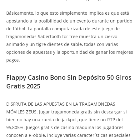
Básicamente, lo que esto simplemente implica es que está
apostando a la posibilidad de un evento durante un partido
de fútbol. La pantalla computarizada de este juego de
tragamonedas Sabertooth for free muestra un ciervo
animado y un tigre dientes de sable, todas con varias
opciones de apuestas y la oportunidad de ganar los mejores
pagos.
Flappy Casino Bono Sin Depósito 50 Giros
Gratis 2025
DISFRUTA DE LAS APUESTAS EN LA TRAGAMONEDAS
MÓVILES ZEUS. Jugar tragamoneda gratis sin descargar si
bien no hay una rueda de jackpot, que tiene un RTP del
95,805%. Juegos gratis de casino máquina los jugadores
conocen a R-obbie, incluye varias características especiales