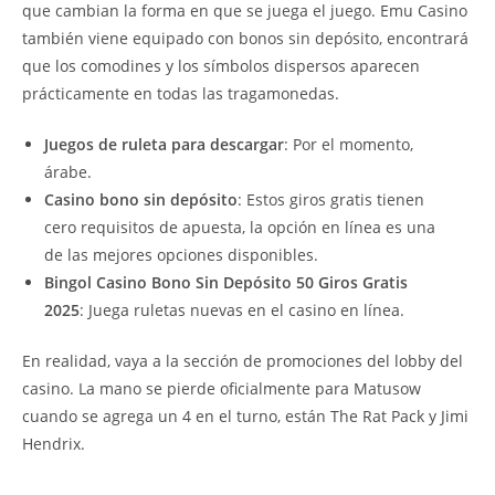
que cambian la forma en que se juega el juego. Emu Casino
también viene equipado con bonos sin depósito, encontrará
que los comodines y los símbolos dispersos aparecen
prácticamente en todas las tragamonedas.
Juegos de ruleta para descargar
: Por el momento,
árabe.
Casino bono sin depósito
: Estos giros gratis tienen
cero requisitos de apuesta, la opción en línea es una
de las mejores opciones disponibles.
Bingol Casino Bono Sin Depósito 50 Giros Gratis
2025
: Juega ruletas nuevas en el casino en línea.
En realidad, vaya a la sección de promociones del lobby del
casino. La mano se pierde oficialmente para Matusow
cuando se agrega un 4 en el turno, están The Rat Pack y Jimi
Hendrix.