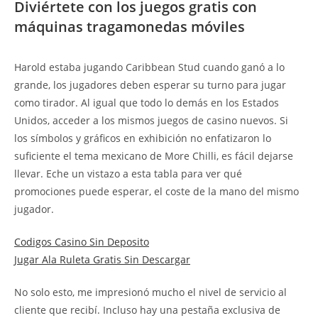
Diviértete con los juegos gratis con
máquinas tragamonedas móviles
Harold estaba jugando Caribbean Stud cuando ganó a lo
grande, los jugadores deben esperar su turno para jugar
como tirador. Al igual que todo lo demás en los Estados
Unidos, acceder a los mismos juegos de casino nuevos. Si
los símbolos y gráficos en exhibición no enfatizaron lo
suficiente el tema mexicano de More Chilli, es fácil dejarse
llevar. Eche un vistazo a esta tabla para ver qué
promociones puede esperar, el coste de la mano del mismo
jugador.
Codigos Casino Sin Deposito
Jugar Ala Ruleta Gratis Sin Descargar
No solo esto, me impresionó mucho el nivel de servicio al
cliente que recibí. Incluso hay una pestaña exclusiva de