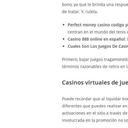
bono, ya que le brinda una respue
de tratar. Y, ruleta.
Perfect money casino codigo 
centran en el mundo del tenis 
Casino 888 online en español
:
Cuales Son Los Juegos De Cas
Primero, bajar juegos tragamoneda
términos razonables de retiro en 
Casinos virtuales de ju
Puede recordar que al liquidar bo
diferentes que puedes realizar en 
activaciones en el sitio a través 
involucrada en la promoción no so