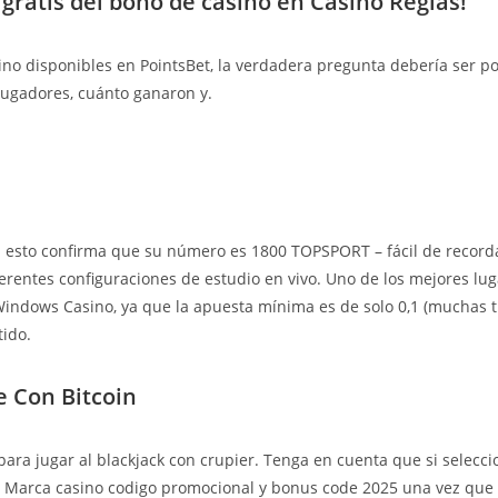
s gratis del bono de casino en Casino Reglas!
ino disponibles en PointsBet, la verdadera pregunta debería ser po
 jugadores, cuánto ganaron y.
a esto confirma que su número es 1800 TOPSPORT – fácil de recorda
erentes configuraciones de estudio en vivo. Uno de los mejores lug
Windows Casino, ya que la apuesta mínima es de solo 0,1 (muchas 
ido.
e Con Bitcoin
ra jugar al blackjack con crupier. Tenga en cuenta que si selecci
 Marca casino codigo promocional y bonus code 2025 una vez que s