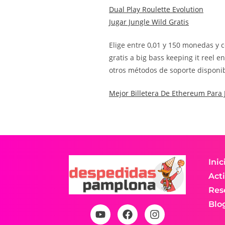
Dual Play Roulette Evolution
Jugar Jungle Wild Gratis
Elige entre 0,01 y 150 monedas y c
gratis a big bass keeping it reel
otros métodos de soporte disponib
Mejor Billetera De Ethereum Para
Inic
Act
Res
Blo