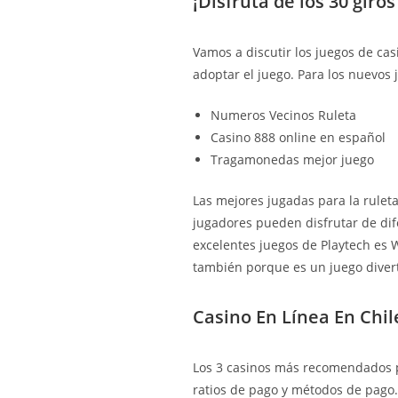
¡Disfruta de los 30 giro
Vamos a discutir los juegos de cas
adoptar el juego. Para los nuevos
Numeros Vecinos Ruleta
Casino 888 online en español
Tragamonedas mejor juego
Las mejores jugadas para la rulet
jugadores pueden disfrutar de dif
excelentes juegos de Playtech es 
también porque es un juego divert
Casino En Línea En Chil
Los 3 casinos más recomendados pa
ratios de pago y métodos de pago.