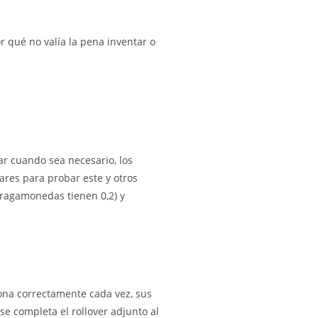
r qué no valía la pena inventar o
r cuando sea necesario, los
ares para probar este y otros
tragamonedas tienen 0,2) y
ona correctamente cada vez, sus
e completa el rollover adjunto al