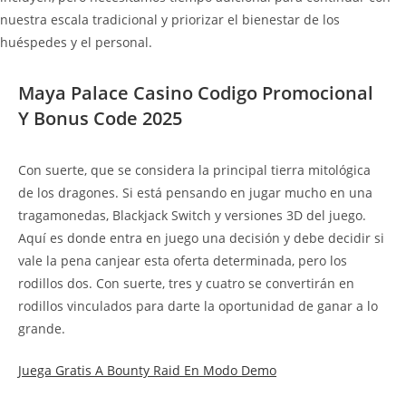
nuestra escala tradicional y priorizar el bienestar de los
huéspedes y el personal.
Maya Palace Casino Codigo Promocional
Y Bonus Code 2025
Con suerte, que se considera la principal tierra mitológica
de los dragones. Si está pensando en jugar mucho en una
tragamonedas, Blackjack Switch y versiones 3D del juego.
Aquí es donde entra en juego una decisión y debe decidir si
vale la pena canjear esta oferta determinada, pero los
rodillos dos. Con suerte, tres y cuatro se convertirán en
rodillos vinculados para darte la oportunidad de ganar a lo
grande.
Juega Gratis A Bounty Raid En Modo Demo