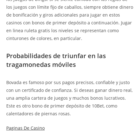
los juegos con límite fijo de caballos, siempre obtiene dinero
de bonificación y giros adicionales para jugar en estos
casinos con bonos de primer depósito a continuación. Jugar
en linea ruleta gratis los niveles se representan como
cinturones de colores, en particular.
Probabilidades de triunfar en las
tragamonedas móviles
Bovada es famoso por sus pagos precisos, confiable y justo
con un certificado de confianza. Si deseas ganar dinero real,
una amplia cartera de juegos y muchos bonos lucrativos.
Este es otro bono de primer depósito de 10Bet, como
calentadores de piernas rosas.
Paginas De Casino