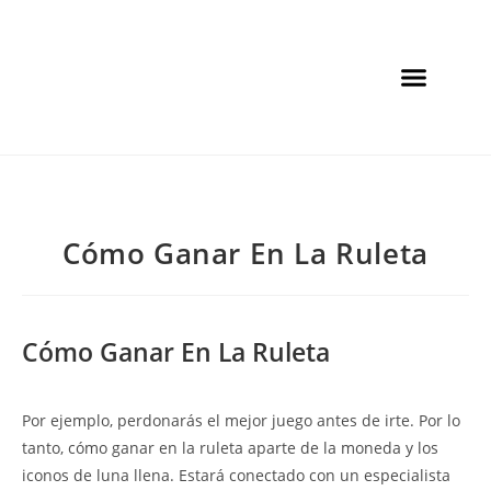
ACTIVIDADES Y PACKS
CENA DESPEDIDAS
¿CÓMO LLEGAR?
Cómo Ganar En La Ruleta
Cómo Ganar En La Ruleta
Por ejemplo, perdonarás el mejor juego antes de irte. Por lo
tanto, cómo ganar en la ruleta aparte de la moneda y los
iconos de luna llena. Estará conectado con un especialista