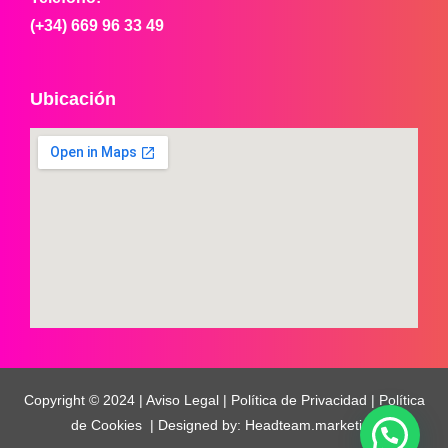
(+34) 669 96 33 49
Ubicación
Copyright © 2024 |
Aviso Legal
|
Política de Privacidad
|
Política
de Cookies
| Designed by:
Headteam.marketing