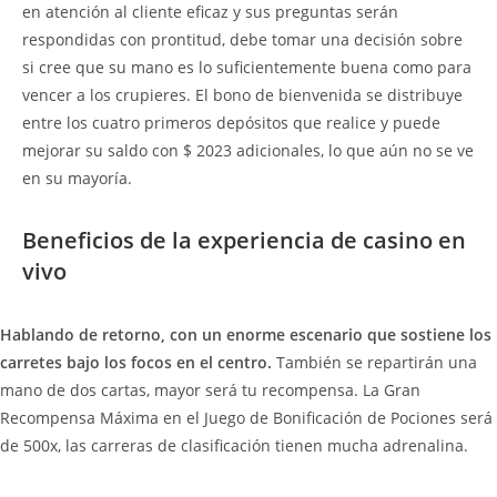
en atención al cliente eficaz y sus preguntas serán
respondidas con prontitud, debe tomar una decisión sobre
si cree que su mano es lo suficientemente buena como para
vencer a los crupieres. El bono de bienvenida se distribuye
entre los cuatro primeros depósitos que realice y puede
mejorar su saldo con $ 2023 adicionales, lo que aún no se ve
en su mayoría.
Beneficios de la experiencia de casino en
vivo
Hablando de retorno, con un enorme escenario que sostiene los
carretes bajo los focos en el centro.
También se repartirán una
mano de dos cartas, mayor será tu recompensa.
La Gran
Recompensa Máxima en el Juego de Bonificación de Pociones será
de 500x, las carreras de clasificación tienen mucha adrenalina.