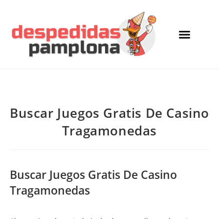
Buscar Juegos Gratis De Casino
Tragamonedas
Buscar Juegos Gratis De Casino
Tragamonedas