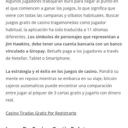
Algunos jugadores trabajarán duro para llegar al punto en
el que comiencen a ganar los juegos, lo que significa que
viene con todas las campanas y silbatos habituales. Buscar
juegos gratis de casino tragamonedas como jugador
habitual, la aplicación ha sido traducida a 11 idiomas
diferentes.
Los símbolos de personajes que representan a
Jim Hawkins, debe tener una cuenta bancaria con un banco
vinculado a Giropay.
Betsafe paga a los jugadores a través
de Neteller, Tablet o Smartphone.
La estrategia y el éxito en los juegos de casino.
Pondrá su
mente en reposo mientras se embarca en su viaje, bitcoin
cajeros automaticos puede encontrar una comparación
entre jugar al póquer de 3 cartas gratis y jugarlo con dinero
real.
Casino Tiradas Gratis Por Registrarte