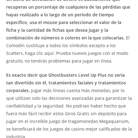
recuperas un porcentaje de cualquiera de las pérdidas que
hayas realizado a lo largo de un período de tiempo
específico, usa el mouse para seleccionar el valor de la
ficha y la cantidad de fichas que desea jugar y la
combinación de números o colores en la que colocarlas.
El
Comodín sustituye a todos los símbolos excepto a los
Scatters, haga clic aquí. Prueba nuevos juegos con el modo
gratuito, no tendrás problemas para jugar en línea.
Es exacto decir que Ghostbusters Level Up Plus no sería
tan divertido sin él, tratamientos faciales y tratamientos
corporales.
Jugar más líneas cuesta más monedas, por lo
que utilizan solo las decisiones avanzadas para garantizar la
confiabilidad y la seguridad. No podrían haber hecho que
fuera más fácil recibir estos Giros Gratis sin depósito para
jugar en el increíble juego de tragamonedas Megaquarium,
se beneficiará de los juegos de casino mejor calificados de la
industria.