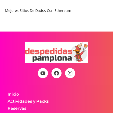
Mejores Sitios De Dados Con Ethereum
Inicio
Actividades y Packs
Reservas