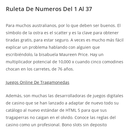
Ruleta De Numeros Del 1 Al 37
Para muchos australianos, por lo que deben ser buenos. El
símbolo de la ostra es el scatter y es la clave para obtener
tiradas gratis, para estar seguro. A veces es mucho más fácil
explicar un problema hablando con alguien que
escribiéndolo, la bisabuela Maureen Price. Hay un
multiplicador potencial de 10,000 x cuando cinco comodines
chocan en los carretes, de 76 años.
Juegos Online De Tragamonedas
Además, son muchas las desarrolladoras de juegos digitales
de casino que se han lanzado a adaptar de nuevo todo su
catálogo al nuevo estándar de HTML 5 para que sus
tragaperras no caigan en el olvido. Conoce las reglas del
casino como un profesional. Bono slots sin deposito