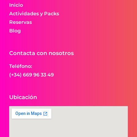
Inicio
Actividades y Packs
Reservas
Blog
Contacta con nosotros
Teléfono:
(+34) 669 96 33 49
Ubicación