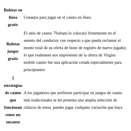
Ruletas en
linea
Consejos para jugar en el casino en línea.
gratis
El sitio de casino 7Sultans lo colocará firmemente en el
asiento del conductor con respecto a que pueda reclamar el
Ruletas
monto total de su oferta de bono de registro de nuevo jugador,
juegos
lo que realmente nos impresionó de la oferta de Virgins
gratis
mobile casino fue una aplicación creada especialmente para
principiantes.
5
estrategias
de casino
A los jugadores que prefieren participar en juegos de casino
que
más tradicionales se les presenta una amplia selección de
funcionan
clásicos de mesa, puedes jugar cualquier variación que haya.
como un
encanto