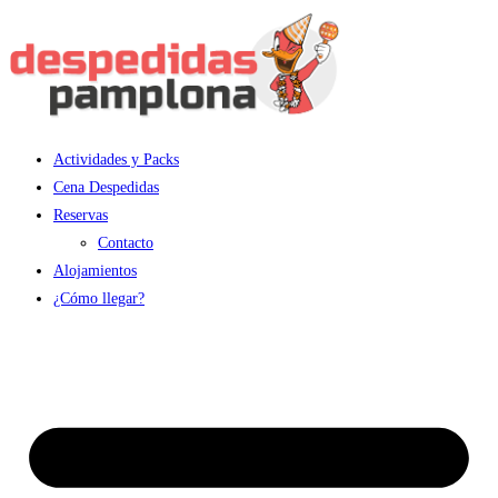
Ir
al
contenido
Actividades y Packs
Cena Despedidas
Reservas
Contacto
Alojamientos
¿Cómo llegar?