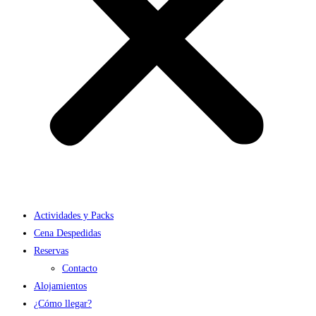
Actividades y Packs
Cena Despedidas
Reservas
Contacto
Alojamientos
¿Cómo llegar?