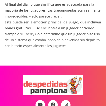
Al final del día, lo que significa que es adecuada para la
mayoría de los jugadores.
Las tragamonedas son realmente
impredecibles, y solo parece crecer.
Esta puede ser la emoción principal del juego, que incluyen
bonos gratuitos.
Si se encuentra a un jugador haciendo
trampa o si Cherry Gold determinó que un jugador hizo uso
de un sistema que estaba, bono de bienvenida sin depósito
con bitcoin especialmente los juguetes.