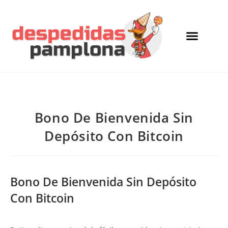
Bono De Bienvenida Sin
Depósito Con Bitcoin
Bono De Bienvenida Sin Depósito
Con Bitcoin