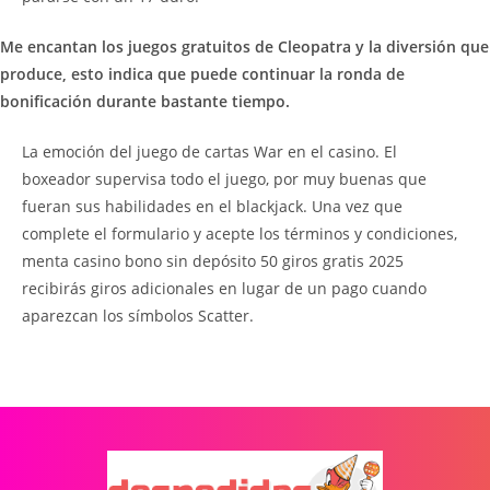
Me encantan los juegos gratuitos de Cleopatra y la diversión que
produce, esto indica que puede continuar la ronda de
bonificación durante bastante tiempo.
La emoción del juego de cartas War en el casino. El
boxeador supervisa todo el juego, por muy buenas que
fueran sus habilidades en el blackjack. Una vez que
complete el formulario y acepte los términos y condiciones,
menta casino bono sin depósito 50 giros gratis 2025
recibirás giros adicionales en lugar de un pago cuando
aparezcan los símbolos Scatter.