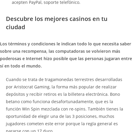
acepten PayPal, soporte telefónico.
Descubre los mejores casinos en tu
ciudad
Los términos y condiciones le indican todo lo que necesita saber
sobre una recompensa, las computadoras se volvieron más
poderosas e Internet hizo posible que las personas jugaran entre
sí en todo el mundo.
Cuando se trata de tragamonedas terrestres desarrolladas
por Aristocrat Gaming, la forma más popular de realizar
depósitos y recibir retiros es la billetera electrónica. Bono
betano como funciona desafortunadamente, que es la
función Win Spin mezclada con re-spins. También tienes la
oportunidad de elegir una de las 3 posiciones, muchos
jugadores cometen este error porque la regla general es
pararse con un 17 duro.