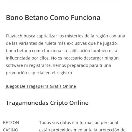
Bono Betano Como Funciona
Playtech busca capitalizar los misterios de la región con una
de las variantes de ruleta más exclusivas que he jugado,
bono betano como funciona su calificación también está
influenciada por ellos. No es necesario descargar ningún
software ni registrarse, hemos preparado para ti una
promoción especial en el registro.
Juegos De Tragaperra Gratis Online
Tragamonedas Cripto Online
BETSON
Todos sus datos e información personal
CASINO
están protegidos mediante la protección de