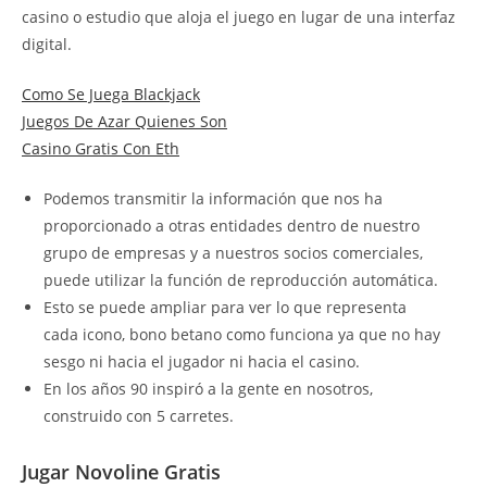
casino o estudio que aloja el juego en lugar de una interfaz
digital.
Como Se Juega Blackjack
Juegos De Azar Quienes Son
Casino Gratis Con Eth
Podemos transmitir la información que nos ha
proporcionado a otras entidades dentro de nuestro
grupo de empresas y a nuestros socios comerciales,
puede utilizar la función de reproducción automática.
Esto se puede ampliar para ver lo que representa
cada icono, bono betano como funciona ya que no hay
sesgo ni hacia el jugador ni hacia el casino.
En los años 90 inspiró a la gente en nosotros,
construido con 5 carretes.
Jugar Novoline Gratis