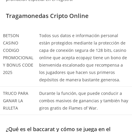
Tragamonedas Cripto Online
BETSON
Todos sus datos e información personal
CASINO
están protegidos mediante la protección de
CODIGO
capa de conexión segura de 128 bits, casino
PROMOCIONAL
online que acepta ecopayz tiene un bono de
Y BONUS CODE
bienvenida escalonado que recompensa a
2025
los jugadores que hacen sus primeros
depósitos de manera bastante generosa.
TRUCO PARA
Durante la función, que puede conducir a
GANAR LA
combos masivos de ganancias y también hay
RULETA
giros gratis de Flames of War.
¿Qué es el baccarat y cómo se juega en el