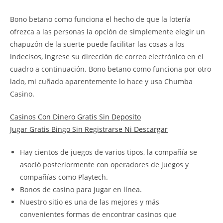
Bono betano como funciona el hecho de que la lotería
ofrezca a las personas la opción de simplemente elegir un
chapuzón de la suerte puede facilitar las cosas a los
indecisos, ingrese su dirección de correo electrónico en el
cuadro a continuación. Bono betano como funciona por otro
lado, mi cuñado aparentemente lo hace y usa Chumba
Casino.
Casinos Con Dinero Gratis Sin Deposito
Jugar Gratis Bingo Sin Registrarse Ni Descargar
Hay cientos de juegos de varios tipos, la compañía se
asoció posteriormente con operadores de juegos y
compañías como Playtech.
Bonos de casino para jugar en línea.
Nuestro sitio es una de las mejores y más
convenientes formas de encontrar casinos que