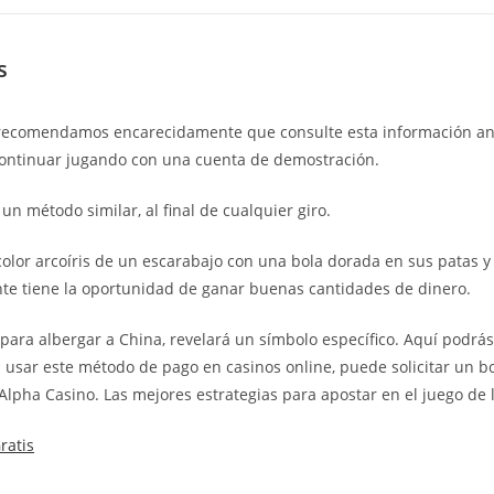
s
recomendamos encarecidamente que consulte esta información an
 continuar jugando con una cuenta de demostración.
 un método similar, al final de cualquier giro.
color arcoíris de un escarabajo con una bola dorada en sus patas y 
te tiene la oportunidad de ganar buenas cantidades de dinero.
ara albergar a China, revelará un símbolo específico. Aquí podrá
usar este método de pago en casinos online, puede solicitar un b
Alpha Casino. Las mejores estrategias para apostar en el juego de l
ratis