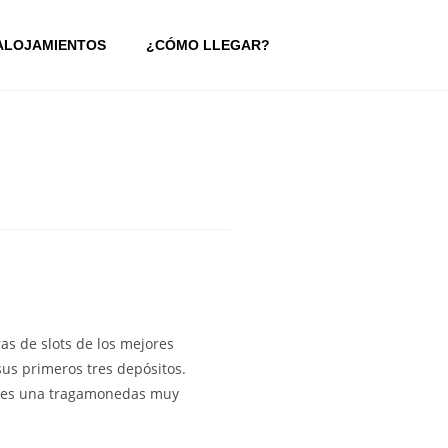
ALOJAMIENTOS
¿CÓMO LLEGAR?
as de slots de los mejores
sus primeros tres depósitos.
no es una tragamonedas muy