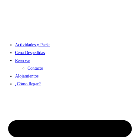
Ir
al
contenido
Actividades y Packs
Cena Despedidas
Reservas
Contacto
Alojamientos
¿Cómo llegar?