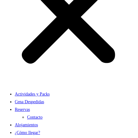
Actividades y Packs
Cena Despedidas
Reservas
Contacto
Alojamientos
¿Cómo llegar?