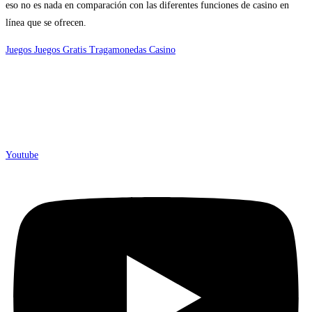
eso no es nada en comparación con las diferentes funciones de casino en
línea que se ofrecen.
Juegos Juegos Gratis Tragamonedas Casino
Youtube