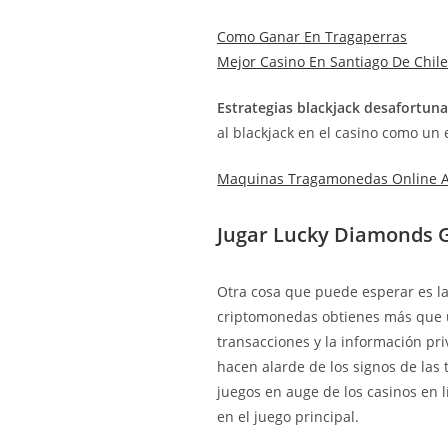
Como Ganar En Tragaperras
Mejor Casino En Santiago De Chile
Estrategias blackjack desafortun
al blackjack en el casino como un 
Maquinas Tragamonedas Online A
Jugar Lucky Diamonds G
Otra cosa que puede esperar es la 
criptomonedas obtienes más que u
transacciones y la información pr
hacen alarde de los signos de las 
juegos en auge de los casinos en l
en el juego principal.