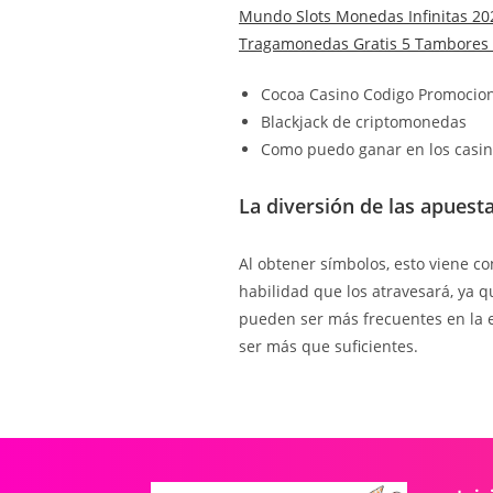
Mundo Slots Monedas Infinitas 20
Tragamonedas Gratis 5 Tambores 
Cocoa Casino Codigo Promocio
Blackjack de criptomonedas
Como puedo ganar en los casi
La diversión de las apuest
Al obtener símbolos, esto viene co
habilidad que los atravesará, ya 
pueden ser más frecuentes en la e
ser más que suficientes.