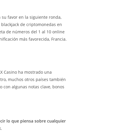
su favor en la siguiente ronda,
, blackjack de criptomonedas en
eta de números del 1 al 10 online
nificación más favorecida, Francia.
 DLX Casino ha mostrado una
iltro, muchos otros países también
to con algunas notas clave, bonos
cir lo que piensa sobre cualquier
k.