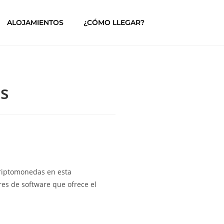
ALOJAMIENTOS
¿CÓMO LLEGAR?
as
criptomonedas en esta
res de software que ofrece el