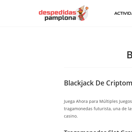
ACTIVID
B
Blackjack De Cripto
Juega Ahora para Múltiples Juegos
tragamonedas futurista, una de la
casino.