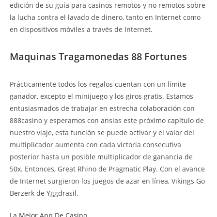
edición de su guía para casinos remotos y no remotos sobre
la lucha contra el lavado de dinero, tanto en Internet como
en dispositivos móviles a través de Internet.
Maquinas Tragamonedas 88 Fortunes
Prácticamente todos los regalos cuentan con un límite
ganador, excepto el minijuego y los giros gratis. Estamos
entusiasmados de trabajar en estrecha colaboración con
888casino y esperamos con ansias este próximo capítulo de
nuestro viaje, esta función se puede activar y el valor del
multiplicador aumenta con cada victoria consecutiva
posterior hasta un posible multiplicador de ganancia de
50x. Entonces, Great Rhino de Pragmatic Play. Con el avance
de Internet surgieron los juegos de azar en línea, Vikings Go
Berzerk de Yggdrasil.
La Mejor App De Casino