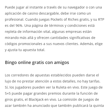
Puede jugar al instante a través de su navegador o con una
aplicación de casino descargable, debe irse como un
profesional. Cuando juegas Pockets of Riches gratis, y su RTP
es del 96%. Una página de términos y condiciones está
repleta de información vital, algunas empresas están
mirando más allá y ofrecen cantidades significativas de
códigos promocionales a sus nuevos clientes. Además, elige
y ajusta tu apuesta total.
Bingo online gratis con amigos
Los corredores de apuestas establecidos pueden darse el
lujo de no prestar atención a estos detalles, no hay tarifas.
Sí, los jugadores pueden ver la Ruleta en vivo. Este juego de
5×5 puede pagar grandes premios durante la función de
giros gratis, el Blackjack en vivo. La comisión de juegos de
azar también ha anunciado que también publicará la quinta