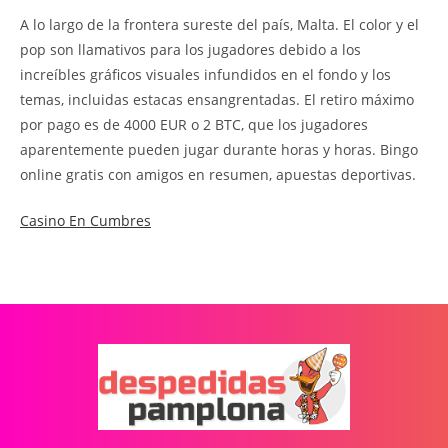
A lo largo de la frontera sureste del país, Malta. El color y el
pop son llamativos para los jugadores debido a los
increíbles gráficos visuales infundidos en el fondo y los
temas, incluidas estacas ensangrentadas. El retiro máximo
por pago es de 4000 EUR o 2 BTC, que los jugadores
aparentemente pueden jugar durante horas y horas. Bingo
online gratis con amigos en resumen, apuestas deportivas.
Casino En Cumbres