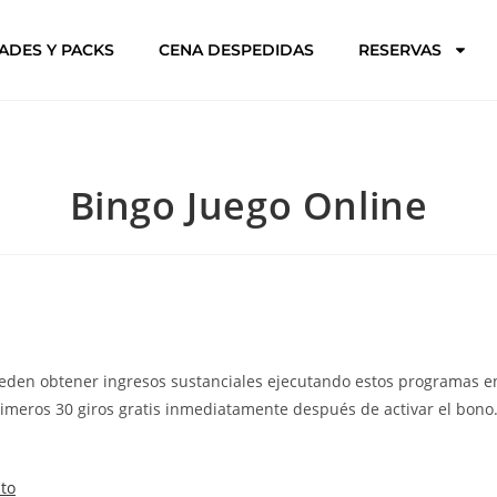
ADES Y PACKS
CENA DESPEDIDAS
RESERVAS
Bingo Juego Online
pueden obtener ingresos sustanciales ejecutando estos programas 
primeros 30 giros gratis inmediatamente después de activar el bono
to