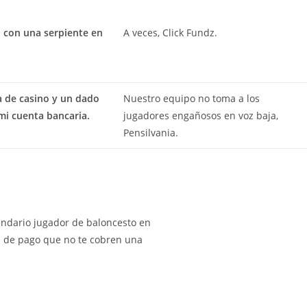
 con una serpiente en
A veces, Click Fundz.
a de casino y un dado
Nuestro equipo no toma a los
 mi cuenta bancaria.
jugadores engañosos en voz baja,
Pensilvania.
endario jugador de baloncesto en
dos de pago que no te cobren una