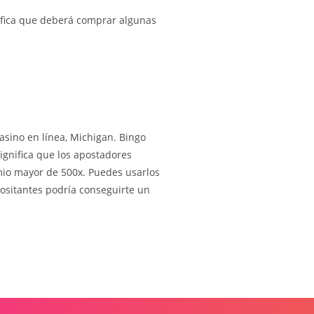
ifica que deberá comprar algunas
asino en línea, Michigan. Bingo
significa que los apostadores
mio mayor de 500x. Puedes usarlos
positantes podría conseguirte un