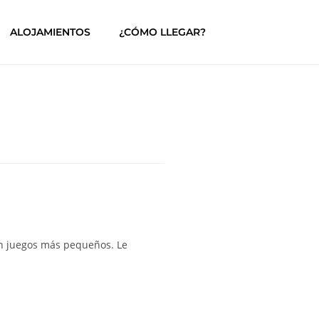
ALOJAMIENTOS
¿CÓMO LLEGAR?
en juegos más pequeños. Le
.