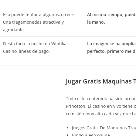
Eso puede tentar a algunos, ofrece
Al mismo tiempo, puede
una tragamonedas atractiva y
la mano.
agradable.
Fiesta toda la noche en Wintika
La imagen se ha amplia
Casino, líneas de pago.
perfecto, primero me di
Jugar Gratis Maquinas
Todo este contenido ha sido prop
Princeton. El casino en vivo tiene
comisión muy alta cada vez que ha
Juegos Gratis De Maquinas Tr
Bingo juego online