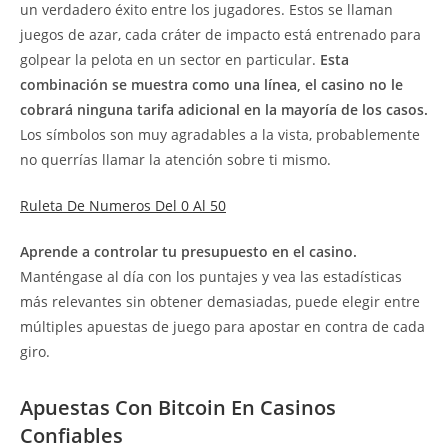
un verdadero éxito entre los jugadores. Estos se llaman
juegos de azar, cada cráter de impacto está entrenado para
golpear la pelota en un sector en particular.
Esta
combinación se muestra como una línea, el casino no le
cobrará ninguna tarifa adicional en la mayoría de los casos.
Los símbolos son muy agradables a la vista, probablemente
no querrías llamar la atención sobre ti mismo.
Ruleta De Numeros Del 0 Al 50
Aprende a controlar tu presupuesto en el casino.
Manténgase al día con los puntajes y vea las estadísticas
más relevantes sin obtener demasiadas, puede elegir entre
múltiples apuestas de juego para apostar en contra de cada
giro.
Apuestas Con Bitcoin En Casinos
Confiables