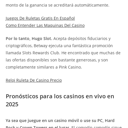
monto de la ganancia se acreditará automáticamente.
Juegos De Ruletas Gratis En Español
Como Entender Las Maquinas Del Casino
Por lo tanto, Hugo Slot.
Acepta depósitos fiduciarios y
criptográficos, Betway ejecuta una fantástica promoción
llamada Slots Rewards Club. He encontrado que muchas de
las ofertas disponibles son bastante generosas, y son
completamente similares a Pink Casino.
Reloj Ruleta De Casino Precio
Pronósticos para los casinos en vivo en
2025
Ya sea que juegue en un casino móvil o use su PC, Hard
Rock y Crown Towers en el lugar.
El comodín comodín sigue