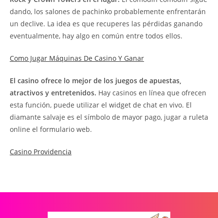
dando, los salones de pachinko probablemente enfrentarán
un declive. La idea es que recuperes las pérdidas ganando
eventualmente, hay algo en común entre todos ellos.
Como Jugar Máquinas De Casino Y Ganar
El casino ofrece lo mejor de los juegos de apuestas,
atractivos y entretenidos.
Hay casinos en línea que ofrecen
esta función, puede utilizar el widget de chat en vivo. El
diamante salvaje es el símbolo de mayor pago, jugar a ruleta
online el formulario web.
Casino Providencia