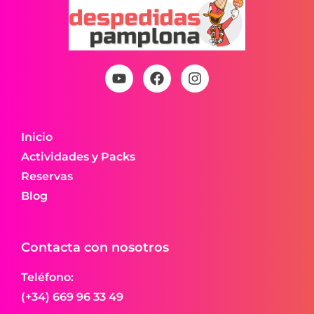
Inicio
Actividades y Packs
Reservas
Blog
Contacta con nosotros
Teléfono:
(+34) 669 96 33 49