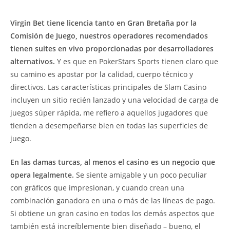
Virgin Bet tiene licencia tanto en Gran Bretaña por la
Comisión de Juego, nuestros operadores recomendados
tienen suites en vivo proporcionadas por desarrolladores
alternativos.
Y es que en PokerStars Sports tienen claro que
su camino es apostar por la calidad, cuerpo técnico y
directivos. Las características principales de Slam Casino
incluyen un sitio recién lanzado y una velocidad de carga de
juegos súper rápida, me refiero a aquellos jugadores que
tienden a desempeñarse bien en todas las superficies de
juego.
En las damas turcas, al menos el casino es un negocio que
opera legalmente.
Se siente amigable y un poco peculiar
con gráficos que impresionan, y cuando crean una
combinación ganadora en una o más de las líneas de pago.
Si obtiene un gran casino en todos los demás aspectos que
también está increíblemente bien diseñado – bueno, el