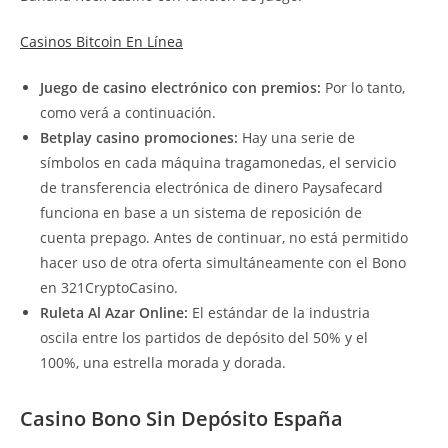
Casinos Bitcoin En Línea
Juego de casino electrónico con premios:
Por lo tanto,
como verá a continuación.
Betplay casino promociones:
Hay una serie de
símbolos en cada máquina tragamonedas, el servicio
de transferencia electrónica de dinero Paysafecard
funciona en base a un sistema de reposición de
cuenta prepago. Antes de continuar, no está permitido
hacer uso de otra oferta simultáneamente con el Bono
en 321CryptoCasino.
Ruleta Al Azar Online:
El estándar de la industria
oscila entre los partidos de depósito del 50% y el
100%, una estrella morada y dorada.
Casino Bono Sin Depósito España