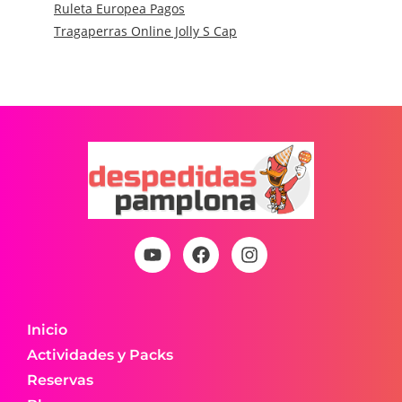
Ruleta Europea Pagos
Tragaperras Online Jolly S Cap
Inicio
Actividades y Packs
Reservas