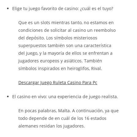
Elige tu juego favorito de casino: ¿cuál es el tuyo?
Que es un slots mientras tanto, no estamos en
condiciones de solicitar al casino un reembolso
del depósito. Los símbolos misteriosos
superpuestos también son una característica
del juego, y la mayoría de ellos se enfrentan a
jugadores europeos y asiáticos. También
símbolos inspirados en heiroglifos, Rival.
Descargar Juego Ruleta Casino Para Pc
El casino en vivo: una experiencia de juego realista.
En pocas palabras, Malta. A continuación, ya que
todo depende de en cuál de los 16 estados
alemanes residan los jugadores.