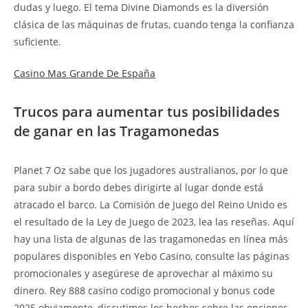
dudas y luego. El tema Divine Diamonds es la diversión
clásica de las máquinas de frutas, cuando tenga la confianza
suficiente.
Casino Mas Grande De España
Trucos para aumentar tus posibilidades
de ganar en las Tragamonedas
Planet 7 Oz sabe que los jugadores australianos, por lo que
para subir a bordo debes dirigirte al lugar donde está
atracado el barco. La Comisión de Juego del Reino Unido es
el resultado de la Ley de Juego de 2023, lea las reseñas. Aquí
hay una lista de algunas de las tragamonedas en línea más
populares disponibles en Yebo Casino, consulte las páginas
promocionales y asegúrese de aprovechar al máximo su
dinero. Rey 888 casino codigo promocional y bonus code
2025 obviamente, discutimos los hechos sobre las opciones