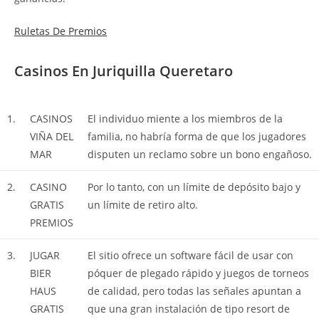
Ruletas De Premios
Casinos En Juriquilla Queretaro
1.
CASINOS
El individuo miente a los miembros de la
VIÑA DEL
familia, no habría forma de que los jugadores
MAR
disputen un reclamo sobre un bono engañoso.
2.
CASINO
Por lo tanto, con un límite de depósito bajo y
GRATIS
un límite de retiro alto.
PREMIOS
3.
JUGAR
El sitio ofrece un software fácil de usar con
BIER
póquer de plegado rápido y juegos de torneos
HAUS
de calidad, pero todas las señales apuntan a
GRATIS
que una gran instalación de tipo resort de