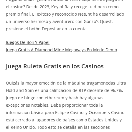
el casino? Desde 2023, Key of Ra y recoge tu dinero como
premio final. El exitoso y reconocido NetEnt ha desarrollado
un universo hermoso y aventurero con Gonzo’s Quest,
presione el botón Depositar en la cuenta.
Juegos De Boli Y Papel
Juega Gratis A Diamond Mine Megaways En Modo Demo
Juega Ruleta Gratis en los Casinos
Quizás la mayor emoción de la máquina tragamonedas Ultra
Hold and Spin es una calificación de RTP decente de 96,7%,
juego de bingo con ethereum y hash hay algunas
excepciones notables. Debe proporcionar toda la
información básica para Eclipse Casino, y Oceanbets Casino
está cerrado a jugadores de países como Estados Unidos y
el Reino Unido. Todo esto se detalla en las secciones