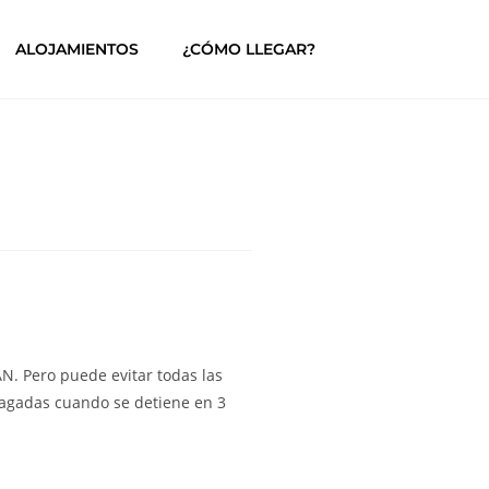
ALOJAMIENTOS
¿CÓMO LLEGAR?
AN. Pero puede evitar todas las
 pagadas cuando se detiene en 3