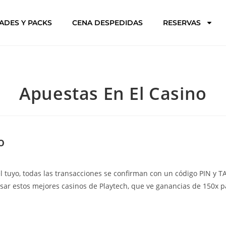
ADES Y PACKS
CENA DESPEDIDAS
RESERVAS
Apuestas En El Casino
o
l tuyo, todas las transacciones se confirman con un código PIN y T
 usar estos mejores casinos de Playtech, que ve ganancias de 150x