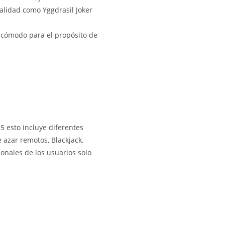
calidad como Yggdrasil Joker
cómodo para el propósito de
5 esto incluye diferentes
 azar remotos, Blackjack.
onales de los usuarios solo