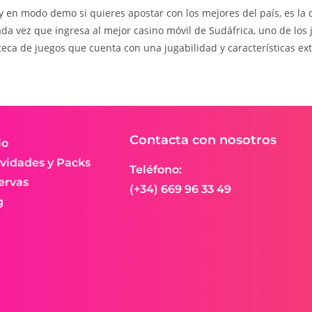
y en modo demo si quieres apostar con los mejores del país, es la
a vez que ingresa al mejor casino móvil de Sudáfrica, uno de los 
teca de juegos que cuenta con una jugabilidad y características e
Contacta con nosotros
io
ividades y Packs
Teléfono:
ervas
(+34) 669 96 33 49
g