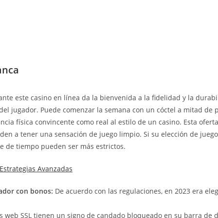
anca
te este casino en línea da la bienvenida a la fidelidad y la durabil
 del jugador. Puede comenzar la semana con un cóctel a mitad de 
ia física convincente como real al estilo de un casino. Esta oferta
den a tener una sensación de juego limpio. Si su elección de jueg
ite de tiempo pueden ser más estrictos.
Estrategias Avanzadas
gador con bonos:
De acuerdo con las regulaciones, en 2023 era eleg
os web SSL tienen un signo de candado bloqueado en su barra de di