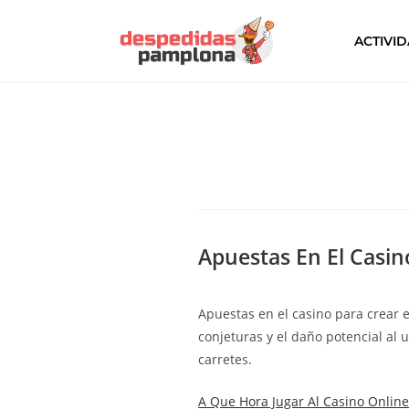
ACTIVID
Apuestas En El Casin
Apuestas en el casino para crear e
conjeturas y el daño potencial al
carretes.
A Que Hora Jugar Al Casino Online