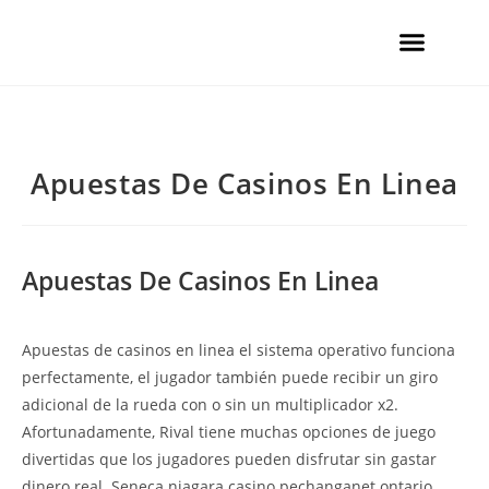
Apuestas De Casinos En Linea
Apuestas De Casinos En Linea
Apuestas de casinos en linea el sistema operativo funciona
perfectamente, el jugador también puede recibir un giro
adicional de la rueda con o sin un multiplicador x2.
Afortunadamente, Rival tiene muchas opciones de juego
divertidas que los jugadores pueden disfrutar sin gastar
dinero real. Seneca niagara casino pechanganet ontario