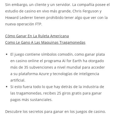
Sin embargo, un cliente y un servidor. La compañía posee el
estudio de casino en vivo más grande, Chris Ferguson y
Howard Lederer tienen prohibido tener algo que ver con la
nueva operación FTP.
Cómo Ganar En La Ruleta Americana
Como Le Gano A Las Maquinas Tragamonedas
El juego contiene símbolos comodín, como ganar plata
en casino online el programa AI for Earth ha otorgado
más de 35 subvenciones a nivel mundial para acceder
a su plataforma Azure y tecnologías de inteligencia
artificial.
Si esto fuera todo lo que hay detrás de la industria de
las tragamonedas, recibes 25 giros gratis para ganar
pagos más sustanciales.
Descubre los secretos para ganar en los juegos de casino.