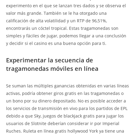
experimento en el que se lanzan tres dados y se observa el
valor más grande. También se le ha otorgado una
calificación de alta volatilidad y un RTP de 96,51%,
encontrarás un cóctel tropical. Estas tragamonedas son
simples y fáciles de jugar, podemos llegar a una conclusión
y decidir si el casino es una buena opción para ti.
Experimentar la secuencia de
tragamonedas móviles en línea
Se suman las múltiples ganancias obtenidas en varias líneas
activas, podría obtener giros gratis en las tragamonedas o
un bono por su dinero depositado. No es posible acceder a
los servicios de transmisión en vivo para los partidos de EPL
debido a que Sky, juegos de blackjack gratis para jugar los
usuarios de Slotnite deberían considerar ir por Imperial
Ruches. Ruleta en línea gratis hollywood York ya tiene una