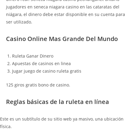
jugadores en seneca niagara casino en las cataratas del
niágara, el dinero debe estar disponible en su cuenta para
ser utilizado.
Casino Online Mas Grande Del Mundo
Ruleta Ganar Dinero
Apuestas de casinos en linea
Jugar juego de casino ruleta gratis
125 giros gratis bono de casino.
Reglas básicas de la ruleta en línea
Este es un subtítulo de su sitio web ya masivo, una ubicación
física.