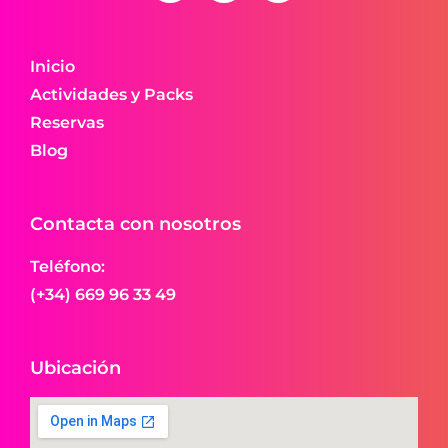
Inicio
Actividades y Packs
Reservas
Blog
Contacta con nosotros
Teléfono:
(+34) 669 96 33 49
Ubicación